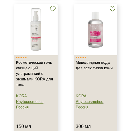
Тип товара
Активатор
Гель
Концентрат
Показать еще
Тип пилинга
Гликолевый
Косметический гель
Мицеллярная вода
очищающий
для всех типов кожи
Мультикислотный
ультрамягкий с
Салициловый
энзимами KORA для
тела
Класс косметики
KORA
KORA
Phytocosmetics
,
Phytocosmetics
,
Домашняя
Россия
Россия
Корейская
Профессиональная
Показать еще
150 мл
300 мл