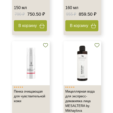
Показать еще
150 мл
160 мл
Назначение против
750.50 ₽
859.50 ₽
790 ₽
955 ₽
Акне
В корзину
В корзину
Возрастные изменения
Воспаление
Показать еще
Применение
Под макияж
После пилинга
Результат
Гладкость
Пенка очищающая
Мицеллярная вода
Защита
для чувствительной
для экспресс-
кожи
демакияжа лица
Защита от УФ-лучей
MESALTERA by.
Показать еще
Mikhaylova