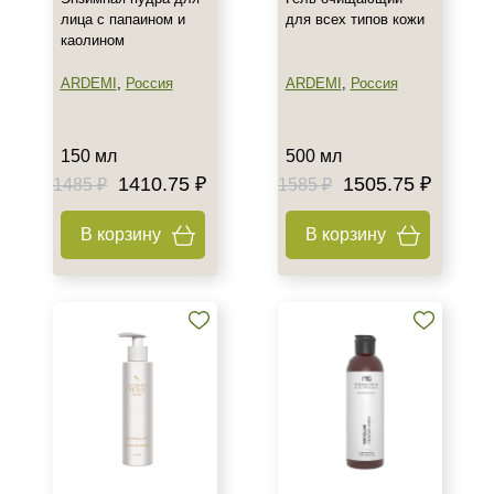
Показать еще
лица с папаином и
для всех типов кожи
каолином
Время применения
ARDEMI
,
Россия
ARDEMI
,
Россия
Вечер
Всесезонный
День
150 мл
500 мл
Показать еще
1410.75 ₽
1505.75 ₽
1485 ₽
1585 ₽
Пол
В корзину
В корзину
Для женщин
Процедура
Демакияж
Пилинг
Уход
Форма выпуска