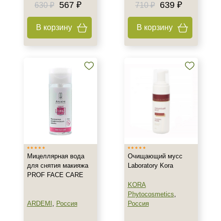
567 ₽
639 ₽
630 ₽
710 ₽
Тип кожи
В корзину
В корзину
Все типы кожи
Жирная
Зрелая
Показать еще
Возраст
Любой возраст
Любой возраст (от 18 лет)
После 20
Показать еще
Мицеллярная вода
Очищающий мусс
Действие
для снятия макияжа
Laboratory Kora
PROF FACE CARE
KORA
Восстановление
Phytocosmetics
,
Матирование
ARDEMI
,
Россия
Россия
Моделирование