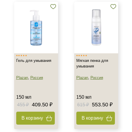
нормальной кожи
Лосьоны/тоники для
нормальной кожи
Кремы для нормальной кожи
Показать еще
Бренд
AERAZEN Laboratoires
Гель для умывания
Мягкая пенка для
ARDEMI
умывания
ARDEMI набор
Plazan
,
Россия
Plazan
,
Россия
Показать еще
Страна
150 мл
150 мл
Израиль
409.50 ₽
553.50 ₽
455 ₽
615 ₽
Испания
Италия
В корзину
В корзину
Показать еще