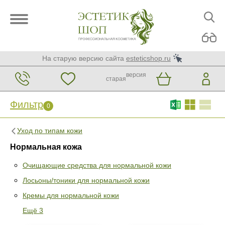
На старую версию сайта
esteticshop.ru
версия
старая
Фильтр
0
Уход по типам кожи
Нормальная кожа
Очищающие средства для нормальной кожи
Лосьоны/тоники для нормальной кожи
Фильтр
0
Кремы для нормальной кожи
Раздел
Ещё 3
Очищающие средства для