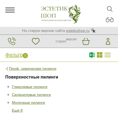
На старую версию сайта
esteticshop.ru
версия
старая
Фильтр
0
Проф. химические пилинги
Поверхностные пилинги
Гликолевые пилинги
Салициловые пилинги
Фильтр
0
Молочные пилинги
Раздел
Ещё 8
Гликолевые пилинги