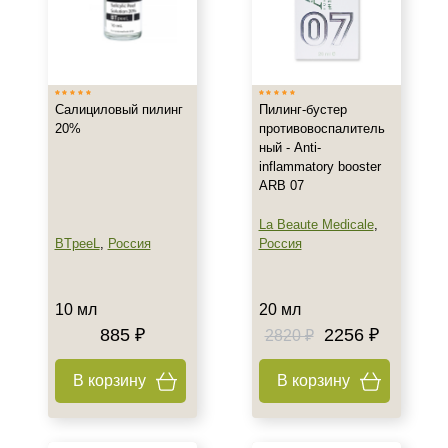
Салициловый пилинг
Пилинг-бустер
20%
противовоспалитель
ный - Anti-
inflammatory booster
ARB 07
La Beaute Medicale
,
BTpeeL
,
Россия
Россия
10 мл
20 мл
885 ₽
2256 ₽
2820 ₽
В корзину
В корзину