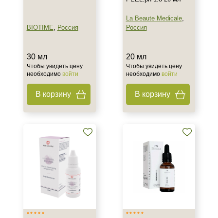
Для женщин
La Beaute Medicale
,
BIOTIME
,
Россия
Россия
Процедура
30 мл
20 мл
Пилинг
Чтобы увидеть цену
Чтобы увидеть цену
необходимо
войти
необходимо
войти
В корзину
В корзину