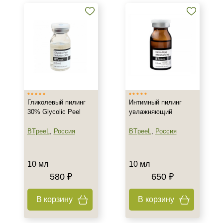
Салициловые пилинги
Молочные пилинги
Показать еще
Бренд
AERAZEN Laboratoires
ARDEMI
Гликолевый пилинг
Интимный пилинг
BIOTIME
30% Glycolic Peel
увлажняющий
Показать еще
BTpeeL
,
Россия
BTpeeL
,
Россия
Страна
Израиль
10 мл
10 мл
Испания
580 ₽
650 ₽
Италия
Показать еще
В корзину
В корзину
Тип товара