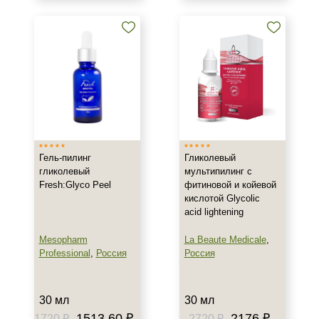
Все типы кожи
Жирная
Зрелая
Показать еще
Возраст
Любой возраст
Любой возраст (от 18 лет)
Гель-пилинг
Гликолевый
гликолевый
мультипилинг с
Действие
Fresh:Glyco Peel
фитиновой и койевой
кислотой Glycolic
Восстановление
acid lightening
Обновление
Mesopharm
La Beaute Medicale
,
Осветление
Professional
,
Россия
Россия
Показать еще
Назначение против
30 мл
30 мл
1513.60 ₽
2176 ₽
1720 ₽
2720 ₽