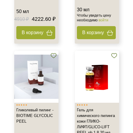
5 ml x 7 шт *2
30 мл
50 мл
Чтобы увидеть цену
5 мл
4222.60 ₽
4910 ₽
необходимо
войти
6 мл
Показать еще
В корзину
В корзину
Ингредиенты
AHA-кислоты
Азелаиновая кислота
Алоэ
Показать еще
Время применения
Вечер
Ежедневный
Гликолевый пилинг -
Гель для
BIOTIME GLYCOLIC
химического пилинга
Лето
PEEL
кожи ГЛИКО-
ЛИФТ/GLICO-LIFT
Пол
PEEL.ph 1.8 20 мл