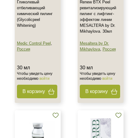
Гликолевый
Renew BTX Peel
отбеливающий
ревитализирующий
химический пилинг
пилинг с лифтинг-
(Glycolicpeel
эффектом линии
Whitening)
MESALTERA by Dr.
Mikhaylova. 30мл
Medic Control Peel
,
Mesaltera by Dr.
Россия
Mikhaylova
,
Россия
30 мл
30 мл
Чтобы увидеть цену
Чтобы увидеть цену
необходимо
войти
необходимо
войти
В корзину
В корзину