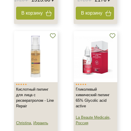
Акне
Возрастные изменения
В корзину
В корзину
Воспаление
Показать еще
Результат
Гладкость
Лифтинг
Обновление клеток
Показать еще
Область применения
Кислотный пилинг
Гликолевый
Декольте
для лица с
химический пилинг
ресвератролом - Line
65% Glycolic acid
Лицо
Repair
active
Руки
Показать еще
La Beaute Medicale
,
Christina
,
Израиль
Россия
Объём