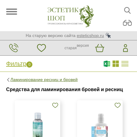
На старую версию сайта
esteticshop.ru
версия
старая
Фильтр
0
Фильтр
0
Ламинирование ресниц и бровей
Бренд
Средства для ламинирования бровей и ресниц
Lash&Go
Si Lashes
Страна
Швейцария