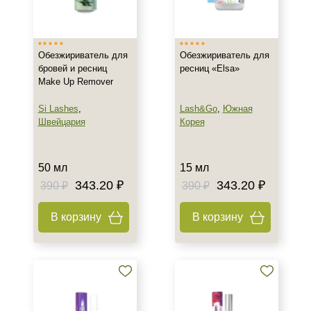
Южная Корея
Тип товара
Обезжириватель для
Обезжириватель для
Клей
бровей и ресниц
ресниц «Elsa»
Make Up Remover
Обезжириватель
Si Lashes
,
Lash&Go
,
Южная
Объём
Швейцария
Корея
8 мл
10 мл
50 мл
15 мл
15 мл
343.20 ₽
343.20 ₽
390 ₽
390 ₽
Показать еще
В корзину
В корзину