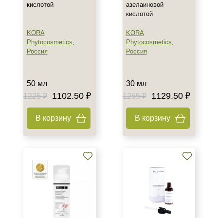
кислотой
азелаиновой
Лицо
кислотой
Тело
KORA
KORA
Показать еще
Phytocosmetics
,
Phytocosmetics
,
Россия
Россия
Объём
5 мл
50 мл
30 мл
8 мл
1102.50 ₽
1129.50 ₽
1225 ₽
1255 ₽
10 мл
Показать еще
В корзину
В корзину
Ингредиенты
Азелаиновая кислота
Алоэ
Аминокислоты
Показать еще
Время применения