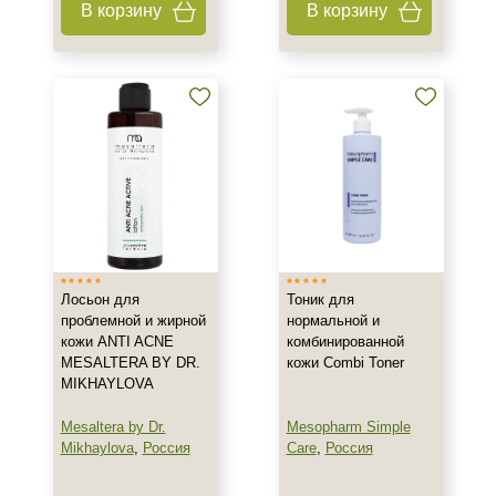
В корзину
В корзину
Гель
Концентрат
Крем
Показать еще
Тип пилинга
Азелаиновый
Мультикислотный
Поверхностно-срединный
Лосьон для
Тоник для
Класс косметики
проблемной и жирной
нормальной и
кожи ANTI ACNE
комбинированной
Домашняя
MESALTERA BY DR.
кожи Combi Toner
MIKHAYLOVA
Профессиональная
Mesaltera by Dr.
Mesopharm Simple
Тип кожи
Mikhaylova
,
Россия
Care
,
Россия
Все типы кожи