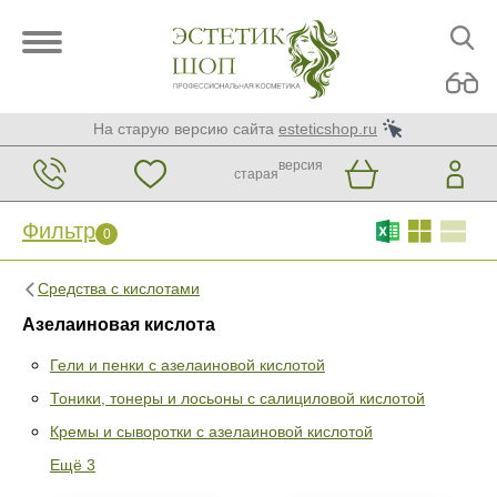
На старую версию сайта
esteticshop.ru
версия
старая
Фильтр
0
Средства с кислотами
Азелаиновая кислота
Гели и пенки с азелаиновой кислотой
Тоники, тонеры и лосьоны с салициловой кислотой
Фильтр
0
Кремы и сыворотки с азелаиновой кислотой
Раздел
Ещё 3
Гели и пенки с азелаиновой