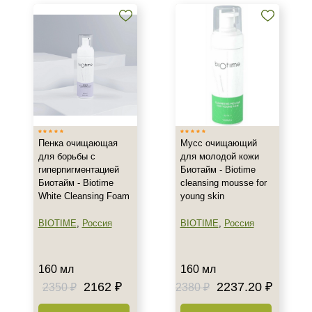
кислотой
Тоники, тонеры и лосьоны с
салициловой кислотой
Кремы и сыворотки с
азелаиновой кислотой
Показать еще
Бренд
Пенка очищающая
Мусс очищающий
BIOTIME
для борьбы с
для молодой кожи
BTpeeL
гиперпигментацией
Биотайм - Biotime
Christina
Биотайм - Biotime
cleansing mousse for
White Cleansing Foam
young skin
Показать еще
BIOTIME
,
Россия
BIOTIME
,
Россия
Страна
Израиль
160 мл
160 мл
Россия
2162 ₽
2237.20 ₽
2350 ₽
2380 ₽
Тип товара