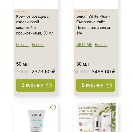
Вечер
Ежедневный
Крем от розацеа с
Serum White Plus -
Утро
азелаиновой
Сыворотка Уайт
кислотой и
Плюс с ретинолом
пробиотиками, 50 мл
1%
Пол
BTpeeL
,
Россия
BIOTIME
,
Россия
Для женщин
Процедура
50 мл
30 мл
2373.60 ₽
3468.60 ₽
2580 ₽
3690 ₽
Пилинг
В корзину
В корзину
Форма выпуска
Флакон