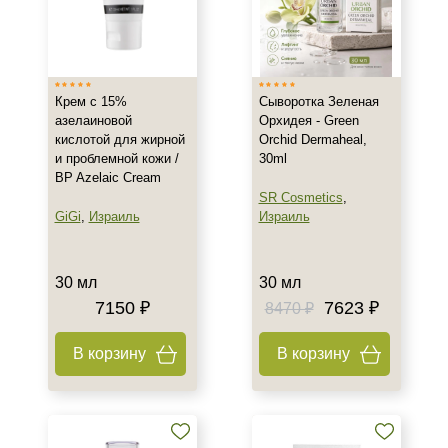
Крем с 15%
Сыворотка Зеленая
азелаиновой
Орхидея - Green
кислотой для жирной
Orchid Dermaheal,
и проблемной кожи /
30ml
BP Azelaic Cream
SR Cosmetics
,
GiGi
,
Израиль
Израиль
30 мл
30 мл
Не показывать предложение о консультации
7150 ₽
7623 ₽
+7 (495) 640-58-89
8470 ₽
+7 (929) 933-09-89
В корзину
В корзину