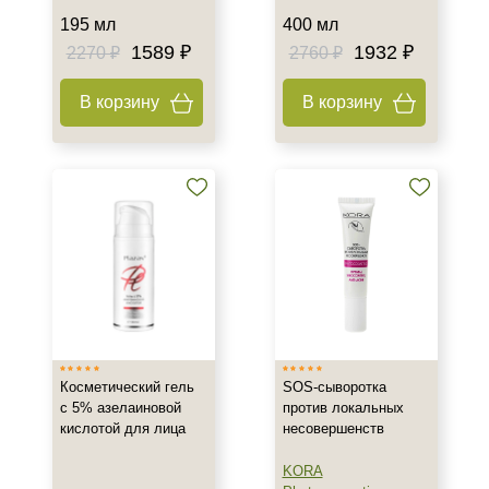
Жирная
195 мл
400 мл
Зрелая
1589 ₽
1932 ₽
2270 ₽
2760 ₽
Показать еще
В корзину
В корзину
Возраст
Любой возраст
Любой возраст (от 18 лет)
После 20
Показать еще
Действие
Восстановление
Матирование
Косметический гель
SOS-сыворотка
Обезжиривание
с 5% азелаиновой
против локальных
Показать еще
кислотой для лица
несовершенств
Назначение против
KORA