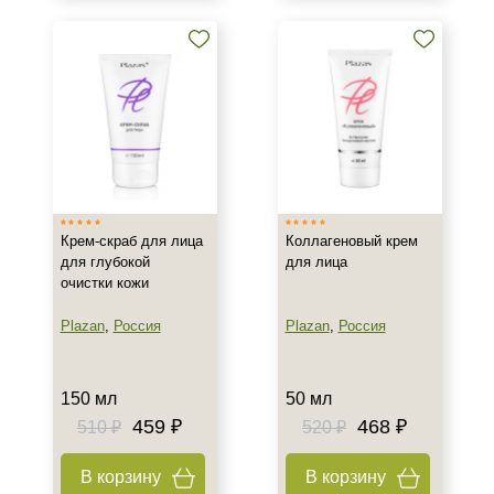
Новинка
Новинка
Тип товара
Активатор
Антисептик
Аппарат
Крем-скраб для лица
Коллагеновый крем
для глубокой
для лица
Показать еще
очистки кожи
Тип пилинга
Plazan
,
Россия
Plazan
,
Россия
Азелаиновый
Гликолевый
150 мл
50 мл
Джесснера
459 ₽
468 ₽
510 ₽
520 ₽
Показать еще
В корзину
В корзину
Класс косметики