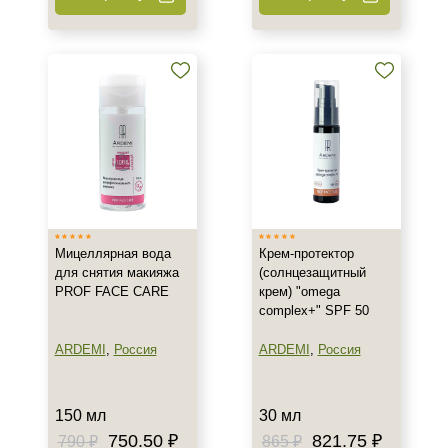
Возраст
Любой возраст
Любой возраст (от 18 лет)
После 20
Показать еще
Действие
Восстановление
Матирование
Мицеллярная вода
Крем-протектор
Моделирование
для снятия макияжа
(солнцезащитный
Показать еще
PROF FACE CARE
крем) "omega
complex+" SPF 50
Назначение против
ARDEMI
,
Россия
ARDEMI
,
Россия
Акне
Алопеция
150 мл
30 мл
Асимметрия
750.50 ₽
821.75 ₽
790 ₽
865 ₽
Показать еще