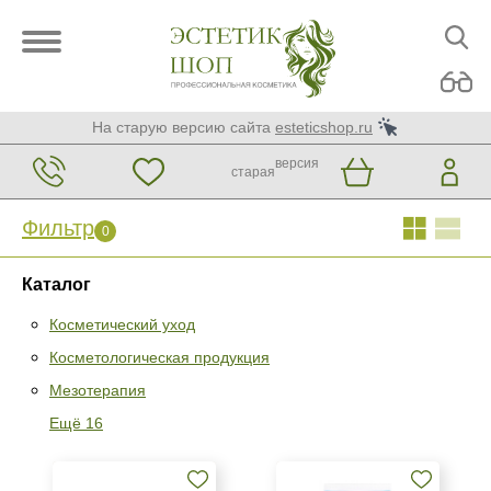
На старую версию сайта
esteticshop.ru
версия
старая
Фильтр
0
Каталог
Косметический уход
Косметологическая продукция
Фильтр
0
Мезотерапия
Раздел
Ещё 16
Косметический уход
Косметологическая продукция