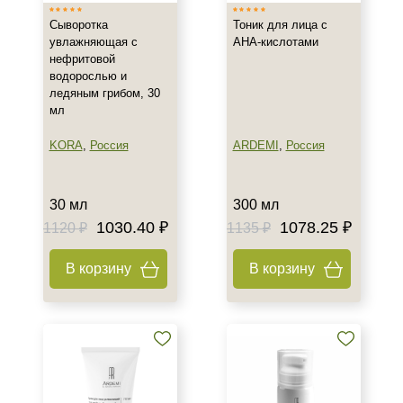
Сыворотка
Тоник для лица с
Спецпредложение
увлажняющая с
АНА-кислотами
нефритовой
Акция недели
водорослью и
Бестселлеры
ледяным грибом, 30
мл
Подборки
KORA
,
Россия
ARDEMI
,
Россия
Рост волос и алопеция
30 мл
300 мл
1030.40 ₽
1078.25 ₽
1120 ₽
1135 ₽
В корзину
В корзину