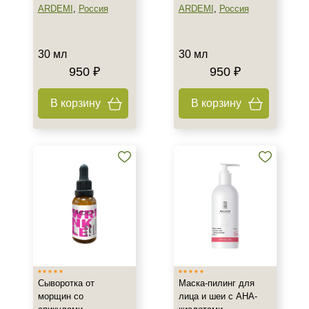
ARDEMI
,
Россия
ARDEMI
,
Россия
EGF
Показать еще
30 мл
30 мл
Время применения
950 ₽
950 ₽
Вечер
Всесезонный
В корзину
В корзину
День
+7 (495) 640-58-89
Показать еще
+7 (929) 933-09-89
Пол
Для женщин
Для мужчин
Унисекс
Процедура
Сыворотка от
Маска-пилинг для
Биозавивка ресниц
морщин со
лица и шеи с АНА-
Биоревитализация