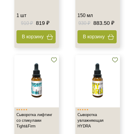
Показать еще
1 шт
150 мл
Объём
819 ₽
883.50 ₽
910 ₽
930 ₽
ампула
В корзину
В корзину
туба 60 шт
фл
Показать еще
Вес
100 гр
250 гр
500 гр
Показать еще
Ингредиенты
Сыворотка лифтинг
Сыворотка
со спикулами
увлажняющая
AHA-кислоты
Tight&Firm
HYDRA
DMAE