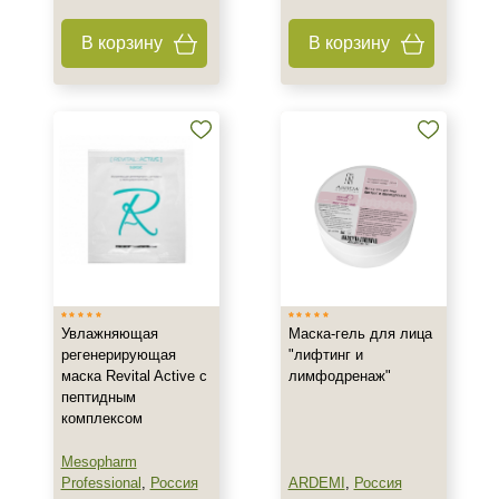
Применение
В корзину
В корзину
Для загара
Под макияж
После пилинга
Показать еще
Результат
Блеск и сияние волос
Восстановление контуров лица
Восстановление контуров тела
Увлажняющая
Маска-гель для лица
Показать еще
регенерирующая
"лифтинг и
маска Revital Active с
лимфодренаж"
Область применения
пептидным
комплексом
Бикини
Брови
Mesopharm
Professional
,
Россия
ARDEMI
,
Россия
Веки