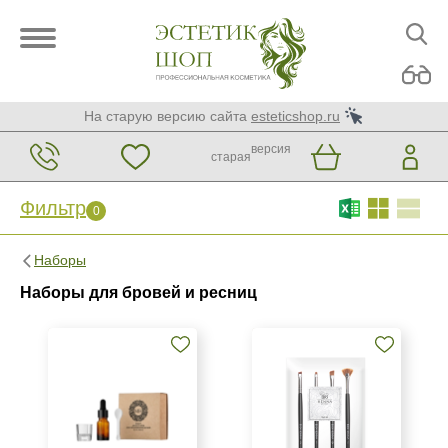
На старую версию сайта
esteticshop.ru
версия
старая
Фильтр
0
Фильтр
0
Наборы
Бренд
Наборы для бровей и ресниц
Bio Henna Premium
CC Brow
My Henna
Страна