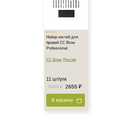
Набор кистей для
бровей CC Brow
Professional
CC Brow
,
Россия
11 шт/упк
2655 ₽
5900 ₽
В корзину
Не показывать предложение о консультации
+7 (495) 640-58-89
+7 (929) 933-09-89