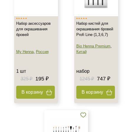
Китай
Россия
Набор аксессуаров
Набор кистей для
Тип товара
для окрашивания
окрашивания бровей
бровей
Profi Line (1,3,6,7)
Набор
Bio Henna Premium
,
Объём
My Henna
,
Россия
Китай
1 шт
11 шт/упк
1 шт
набор
195 ₽
747 ₽
325 ₽
1245 ₽
Форма выпуска
В корзину
В корзину
Набор