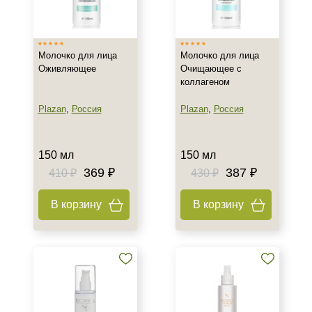
Израиль
Испания
Молочко для лица
Молочко для лица
Россия
Оживляющее
Очищающее с
Показать еще
коллагеном
Тип товара
Plazan
,
Россия
Plazan
,
Россия
Молочко
150 мл
150 мл
Класс косметики
369 ₽
387 ₽
410 ₽
430 ₽
Домашняя
В корзину
В корзину
Профессиональная
Тип кожи
Все типы кожи
Зрелая
Проблемная