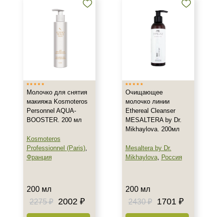
Результат
Гладкость
Обновление клеток
Ровный тон
Показать еще
Область применения
Молочко для снятия
Очищающее
макияжа Kosmoteros
молочко линии
Personnel AQUA-
Ethereal Cleanser
Веки
BOOSTER. 200 мл
MESALTERA by Dr.
Декольте
Mikhaylova. 200мл
Лицо
Kosmoteros
Professionnel (Paris)
,
Mesaltera by Dr.
Показать еще
Франция
Mikhaylova
,
Россия
Объём
150 мл
200 мл
200 мл
200 мл
2002 ₽
1701 ₽
2275 ₽
2430 ₽
300 мл