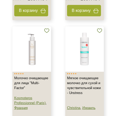
В корзину
В корзину
Молочко очищающее
+7 (495) 640-58-89
Мягкое очищающее
для лица "Multi-
молочко для сухой и
+7 (929) 933-09-89
Factor"
чувствительной кожи
- Unstress
Kosmoteros
Professionnel (Paris)
,
Франция
Christina
,
Израиль