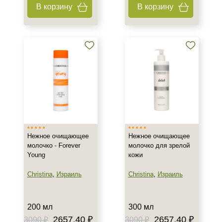
В корзину
В корзину
Ингредиенты
Аминокислоты
Витамин E
Витамин А
Показать еще
Время применения
Ежедневный
Нежное очищающее
Нежное очищающее
Процедура
молочко - Forever
молочко для зрелой
Young
кожи
Демакияж
Christina
,
Израиль
Christina
,
Израиль
200 мл
300 мл
2657.40 ₽
2657.40 ₽
3090 ₽
3090 ₽