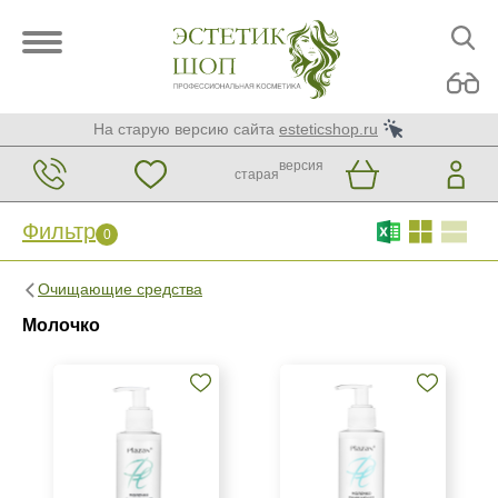
На старую версию сайта
esteticshop.ru
версия
старая
Фильтр
0
Фильтр
0
Очищающие средства
Бренд
Молочко
Christina
KORA Phytocosmetics
Kosmoteros Professionnel (Paris)
Показать еще
Страна