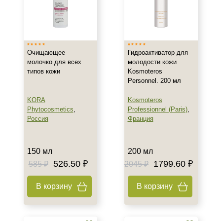
Показать еще
Возраст
Любой возраст
Очищающее
Гидроактиватор для
Любой возраст (от 18 лет)
молочко для всех
молодости кожи
типов кожи
Kosmoteros
После 20
Personnel. 200 мл
Показать еще
KORA
Kosmoteros
Действие
Phytocosmetics
,
Professionnel (Paris)
,
Россия
Франция
Восстановление
Обновление
Отбеливание
150 мл
200 мл
Показать еще
526.50 ₽
1799.60 ₽
585 ₽
2045 ₽
Назначение против
В корзину
В корзину
Морщины
Сухость