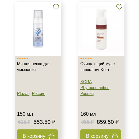
с куперозом
Тоники и лосьоны для кожи с
куперозом
Кремы для кожи с куперозом
Показать еще
Бренд
ARDEMI
Мягкая пенка для
Очищающий мусс
ARDEMI набор
умывания
Laboratory Kora
BIOTIME
KORA
Показать еще
Phytocosmetics
,
Plazan
,
Россия
Россия
Страна
Израиль
150 мл
160 мл
Испания
553.50 ₽
859.50 ₽
615 ₽
955 ₽
Россия
Показать еще
В корзину
В корзину