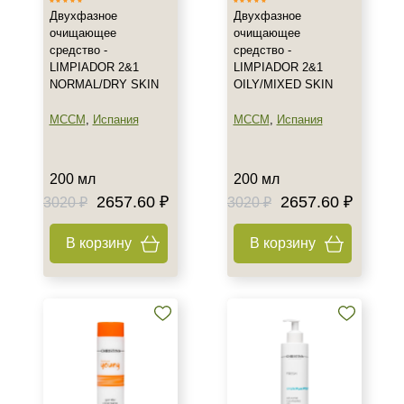
Вечер
Двухфазное
Двухфазное
очищающее
очищающее
День
средство -
средство -
Ежедневный
LIMPIADOR 2&1
LIMPIADOR 2&1
NORMAL/DRY SKIN
OILY/MIXED SKIN
Показать еще
MCCM
,
Испания
MCCM
,
Испания
Процедура
Демакияж
200 мл
200 мл
Пилинг
2657.60 ₽
2657.60 ₽
3020 ₽
3020 ₽
Уход
В корзину
В корзину
Уровень SPF защиты
SPF 20
SPF 25
SPF 50