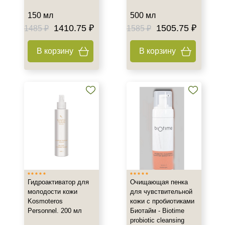
Акне
150 мл
500 мл
Возрастные изменения
1410.75 ₽
1505.75 ₽
1485 ₽
1585 ₽
Воспаление
Показать еще
В корзину
В корзину
Применение
Под макияж
После пилинга
Результат
Гладкость
Защита
Защита от УФ-лучей
Показать еще
Гидроактиватор для
Очищающая пенка
молодости кожи
для чувствительной
Kosmoteros
кожи с пробиотиками
Область применения
Personnel. 200 мл
Биотайм - Biotime
probiotic cleansing
Веки