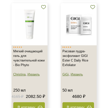
Мягкий очищающий
Рисовая пудра-
гель для
эксфолиант GIGI
чувствительной кожи
Ester C Daily Rice
- Bio Phyto
Exfoliator
Christina
,
Израиль
GiGi
,
Израиль
250 мл
50 мл
2082.50 ₽
4680 ₽
4165 ₽
В корзину
В корзину