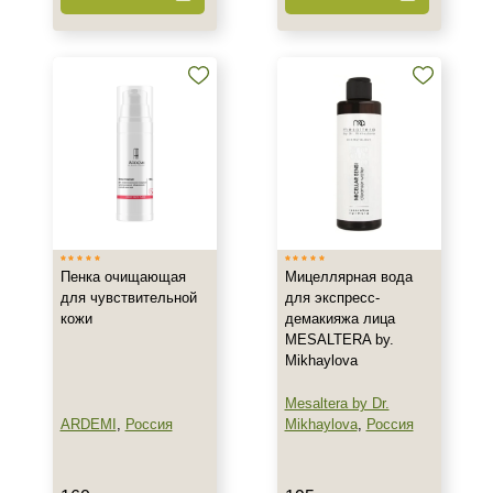
Тип товара
Активатор
Бальзам
Гель
Показать еще
Тип пилинга
Мультикислотный
Пенка очищающая
Мицеллярная вода
Класс косметики
для чувствительной
для экспресс-
кожи
демакияжа лица
Домашняя
MESALTERA by.
Профессиональная
Mikhaylova
Универсальная
Mesaltera by Dr.
ARDEMI
,
Россия
Mikhaylova
,
Россия
Тип кожи
Все типы кожи