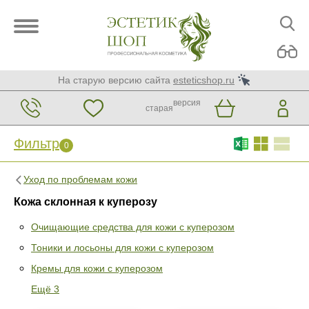
На старую версию сайта
esteticshop.ru
версия
старая
Фильтр
0
Уход по проблемам кожи
Кожа склонная к куперозу
Очищающие средства для кожи с куперозом
Тоники и лосьоны для кожи с куперозом
Фильтр
0
Кремы для кожи с куперозом
Раздел
Ещё 3
Очищающие средства для кожи