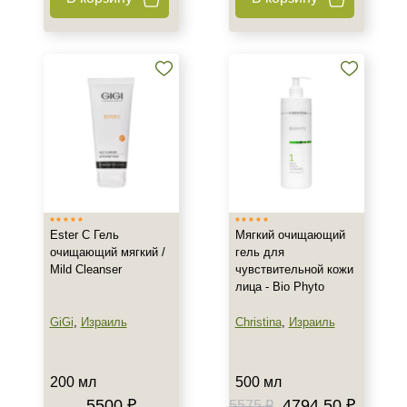
Ester C Гель
Мягкий очищающий
очищающий мягкий /
гель для
Mild Cleanser
чувствительной кожи
лица - Bio Phyto
GiGi
,
Израиль
Christina
,
Израиль
200 мл
500 мл
5500 ₽
4794.50 ₽
5575 ₽