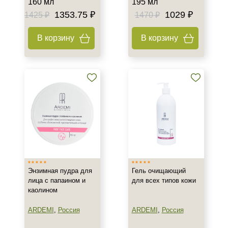
160 мл
195 мл
Жирная
1353.75 ₽
1029 ₽
1425 ₽
1470 ₽
Зрелая
Показать еще
В корзину
В корзину
Возраст
Любой возраст
Любой возраст (от 18 лет)
После 20
Показать еще
Действие
Восстановление
Матирование
Энзимная пудра для
Гель очищающий
лица с папаином и
для всех типов кожи
Моделирование
каолином
Показать еще
ARDEMI
,
Россия
ARDEMI
,
Россия
Назначение против