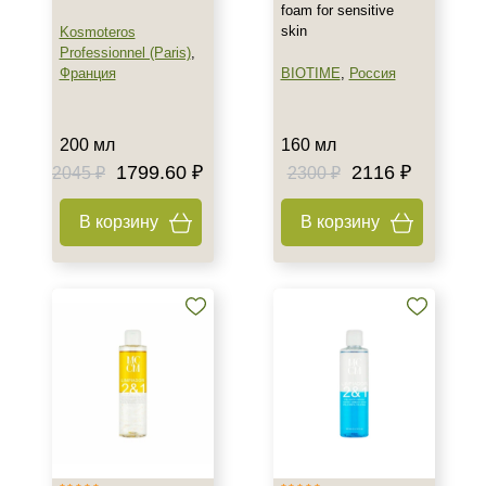
foam for sensitive
Декольте
skin
Kosmoteros
Лицо
Professionnel (Paris)
,
Франция
BIOTIME
,
Россия
Показать еще
Объём
200 мл
160 мл
2 шт
1799.60 ₽
2116 ₽
2045 ₽
2300 ₽
30 мл
30 мл
В корзину
В корзину
Показать еще
Ингредиенты
AHA-кислоты
DMAE
EGF
Показать еще
Время применения