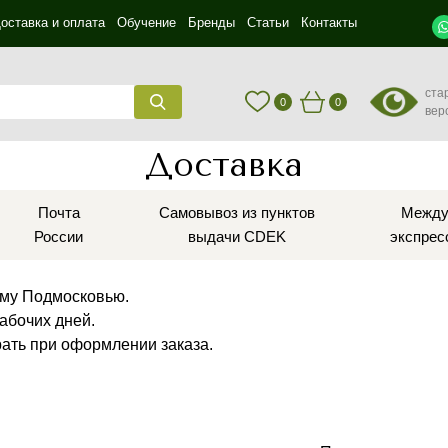
оставка и оплата
Обучение
Бренды
Статьи
Контакты
ста
0
0
вер
Доставка
Почта
Самовывоз из пунктов
Между
России
выдачи CDEK
экспрес
ему Подмосковью.
абочих дней.
ать при оформлении заказа.