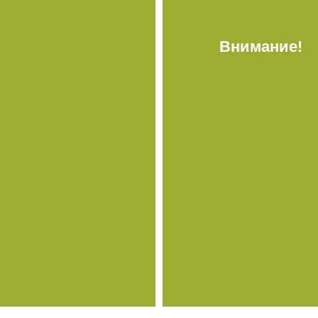
Внимание!
Не показывать предложение о консультации
+7 (495) 640-58-89
+7 (929) 933-09-89