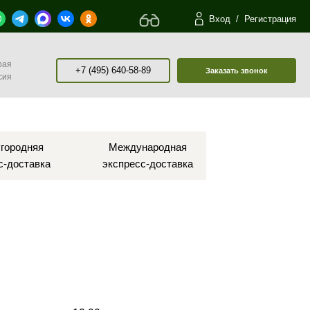
Вход
/
Регистрация
рая
+7 (495) 640-58-89
Заказать звонок
сия
городняя
Международная
с-доставка
экспресс-доставка