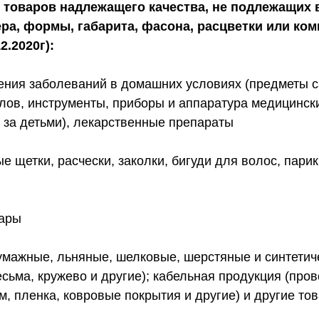
товаров надлежащего качества, не подлежащих в
ра, формы, габарита, фасона, расцветки или ко
.2020г):
ения заболеваний в домашних условиях (предметы с
алов, инструменты, приборы и аппаратура медицински
у за детьми), лекарственные препараты
е щетки, расчески, заколки, бигуди для волос, пари
овары
умажные, льняные, шелковые, шерстяные и синтетиче
есьма, кружево и другие); кабельная продукция (про
, пленка, ковровые покрытия и другие) и другие т