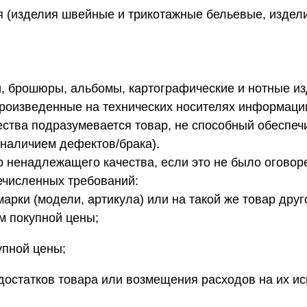
я (изделия швейные и трикотажные бельевые, изде
+7 (495) 640-58-89
+7 (929) 933-09-89
и, брошюры, альбомы, картографические и нотные из
спроизведенные на технических носителях информа
тва подразумевается товар, не способный обеспеч
 наличием дефектов/брака).
р ненадлежащего качества, если это не было оговор
ечисленных требований:
арки (модели, артикула) или на такой же товар друг
м покупной цены;
упной цены;
достатков товара или возмещения расходов на их и