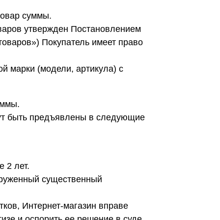
товар суммы.
оваров утвержден Постановлением
товаров») Покупатель имеет право
ой марки (модели, артикула) с
уммы.
ут быть предъявлены в следующие
 2 лет.
наруженный существенный
тков, Интернет-магазин вправе
тизе и оспорить ее решение в суде.