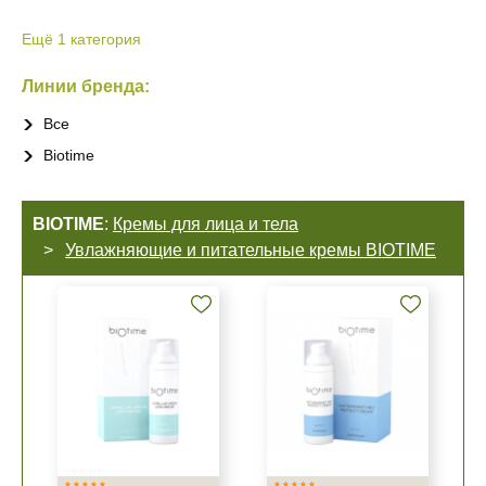
Ещё
1
категория
Линии бренда:
Все
Biotime
BIOTIME
:
Кремы для лица и тела
Увлажняющие и питательные кремы BIOTIME