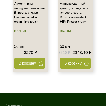
Ламеллярный
Антиоксидантный
липидовосполняющи
крем для защиты от
й крем для лица -
голубого света
Biotime Lamellar
Biotime antioxidant
cream lipid repair
HEV Protect cream
+7 (495) 640-58-89
BIOTIME
BIOTIME
+7 (929) 933-09-89
50 мл
50 мл
3270 ₽
2948.40 ₽
3510 ₽
В корзину
В корзину
О компании