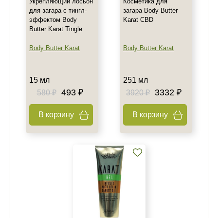
Укрепляющий лосьон
Косметика для
для загара с тингл-
загара Body Butter
эффектом Body
Karat CBD
Butter Karat Tingle
Body Butter Karat
Body Butter Karat
15 мл
251 мл
493 ₽
3332 ₽
580 ₽
3920 ₽
В корзину
В корзину