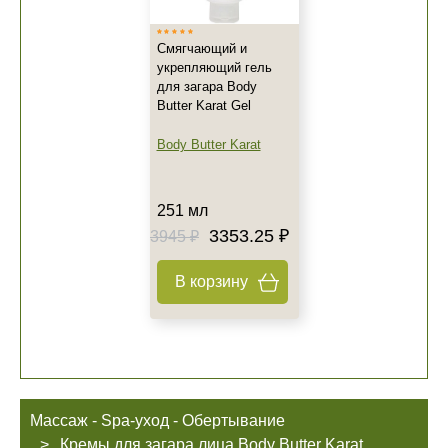
Смягчающий и
укрепляющий гель
для загара Body
Butter Karat Gel
Body Butter Karat
251 мл
+7 (495) 640-58-89
3353.25 ₽
3945 ₽
+7 (929) 933-09-89
В корзину
Массаж - Spa-уход - Обертывание
Кремы для загара лица Body Butter Karat