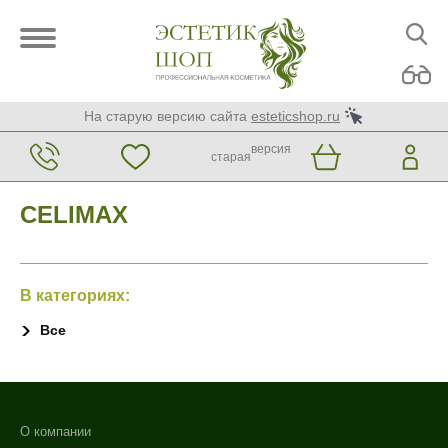
На старую версию сайта
esteticshop.ru
версия
старая
CELIMAX
В категориях:
Все
О компании