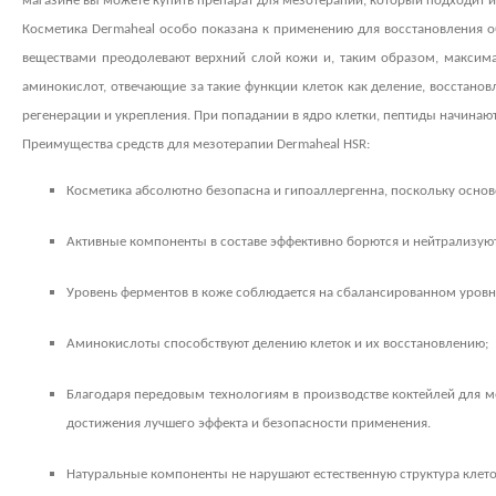
магазине вы можете купить препарат для мезотерапии, который подходит им
Косметика
Dermaheal
особо показана к применению для восстановления 
веществами преодолевают верхний слой кожи и, таким образом, максима
аминокислот, отвечающие за такие функции клеток как деление, восстан
регенерации и укрепления. При попадании в ядро клетки, пептиды начина
Преимущества средств для мезотерапии
Dermaheal
HSR
:
Косметика абсолютно безопасна и гипоаллергенна, поскольку осно
Активные компоненты в составе эффективно борются и нейтрализую
Уровень ферментов в коже соблюдается на сбалансированном уровне
Аминокислоты способствуют делению клеток и их восстановлению;
Благодаря передовым технологиям в производстве коктейлей для м
достижения лучшего эффекта и безопасности применения.
Натуральные компоненты не нарушают естественную структура клет