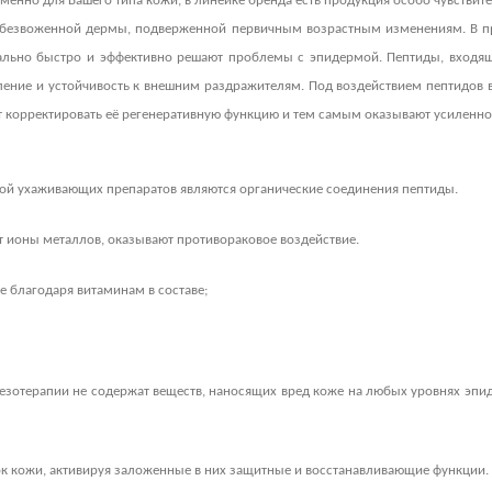
енно для Вашего типа кожи, в линейке бренда есть продукция особо чувствите
обезвоженной дермы, подверженной первичным возрастным изменениям. В пр
льно быстро и эффективно решают проблемы с эпидермой. Пептиды, входящи
овление и устойчивость к внешним раздражителям. Под воздействием пептидов
ют корректировать её регенеративную функцию и тем самым оказывают усиленн
вой ухаживающих препаратов являются органические соединения пептиды.
т ионы металлов, оказывают противораковое воздействие.
 благодаря витаминам в составе;
Не показывать предложение о консультации
+7 (495) 640-58-89
+7 (929) 933-09-89
езотерапии не содержат веществ, наносящих вред коже на любых уровнях эпид
ок кожи, активируя заложенные в них защитные и восстанавливающие функции.