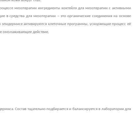
льной кожи вокруг глаз.
оцессе мезотерапии ингредиенты коктейля для мезотерапии с активными
е в средства для мезотерапии – это органические соединения на основе
 в эпидермисе активируются клеточные программы, ускоряющие процесс её
ое омолаживающее действие.
ермиса. Состав тщательно подбирается и балансируется в лаборатории для