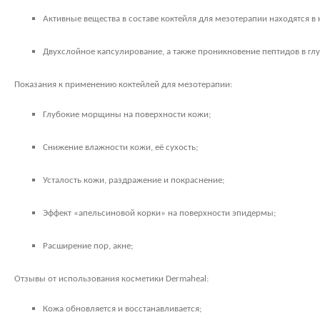
Активные вещества в составе коктейля для мезотерапии находятся в 
Двухслойное капсулирование, а также проникновение пептидов в г
Показания к применению коктейлей для мезотерапии:
Глубокие морщины на поверхности кожи;
Снижение влажности кожи, её сухость;
Усталость кожи, раздражение и покраснение;
Эффект «апельсиновой корки» на поверхности эпидермы;
Расширение пор, акне;
Отзывы от использования косметики
Dermaheal
:
Кожа обновляется и восстанавливается;