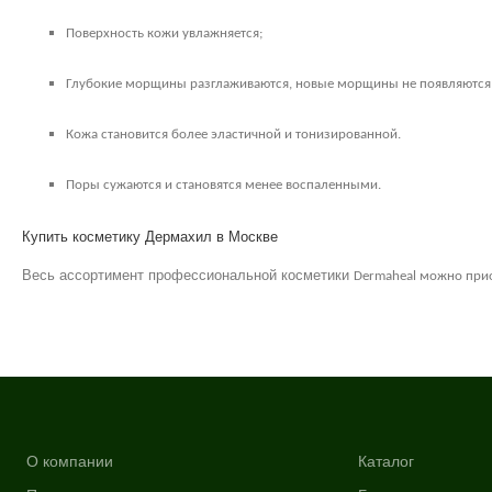
Поверхность кожи увлажняется;
Глубокие морщины разглаживаются, новые морщины не появляются
Кожа становится более эластичной и тонизированной.
Поры сужаются и становятся менее воспаленными.
Купить косметику Дермахил в Москве
Весь ассортимент профессиональной косметики
Dermaheal
можно прио
О компании
Каталог