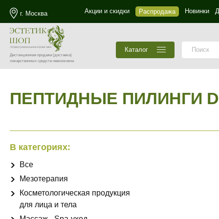
Акции и скидки
Новинки
Д
Распродажа
г. Москва
Каталог
Дистанционная продажа
(доставка)
лекарственных средств невозможна
ПЕПТИДНЫЕ ПИЛИНГИ 
В категориях:
Все
Мезотерапия
Косметологическая продукция
для лица и тела
Массаж - Spa-уход -