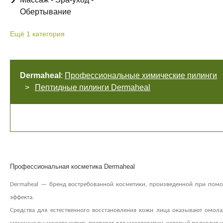
Обертывание
Ещё
1
категория
Dermaheal
:
Профессиональные химические пилинги
Пептидные пилинги Dermaheal
Профессиональная косметика Dermaheal
Dermaheal — бренд востребованной косметики, произведенной при помощ
эффекта.
Средства для естественного восстановления кожи лица оказывают омол