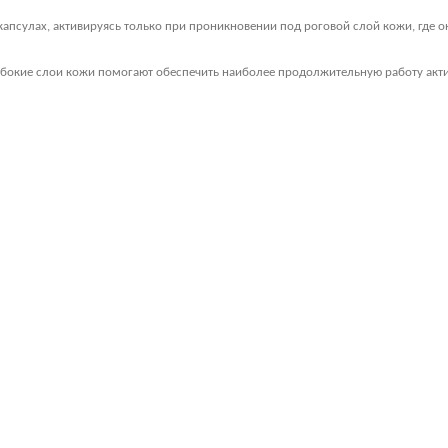
капсулах, активируясь только при проникновении под роговой слой кожи, где о
лубокие слои кожи помогают обеспечить наиболее продолжительную работу акт