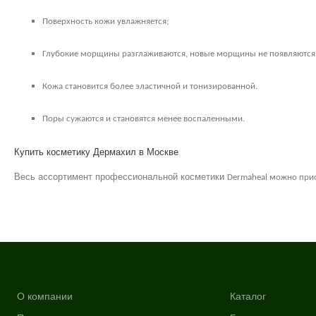
Поверхность кожи увлажняется;
Глубокие морщины разглаживаются, новые морщины не появляются
Кожа становится более эластичной и тонизированной.
Поры сужаются и становятся менее воспаленными.
Купить косметику Дермахил в Москве
Весь ассортимент профессиональной косметики
Dermaheal
можно прио
О компании
Каталог