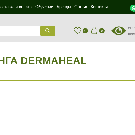
оставка и оплата
Обучение
Бренды
Статьи
Контакты
ста
0
0
вер
ИНГА DERMAHEAL