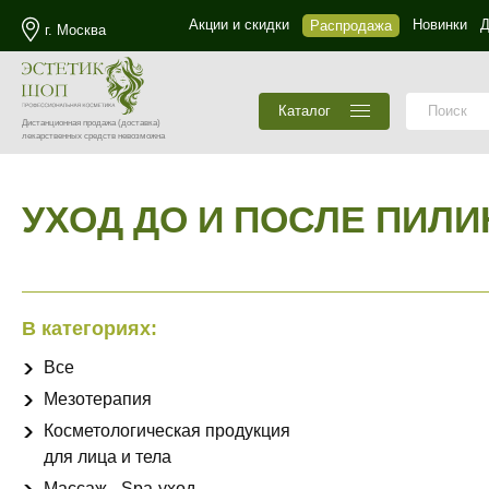
Акции и скидки
Новинки
Д
Распродажа
г. Москва
Каталог
Дистанционная продажа
(доставка)
лекарственных средств невозможна
УХОД ДО И ПОСЛЕ ПИЛ
В категориях:
Все
Мезотерапия
Косметологическая продукция
для лица и тела
Массаж - Spa-уход -