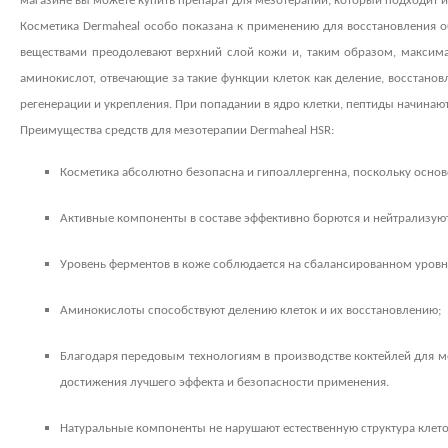
магазине вы можете купить препарат для мезотерапии, который подходит им
Косметика
Dermaheal
особо показана к применению для восстановления 
веществами преодолевают верхний слой кожи и, таким образом, максима
аминокислот, отвечающие за такие функции клеток как деление, восстан
регенерации и укрепления. При попадании в ядро клетки, пептиды начина
Преимущества средств для мезотерапии
Dermaheal
HSR
:
Косметика абсолютно безопасна и гипоаллергенна, поскольку осно
Активные компоненты в составе эффективно борются и нейтрализую
Уровень ферментов в коже соблюдается на сбалансированном уровне
Аминокислоты способствуют делению клеток и их восстановлению;
Благодаря передовым технологиям в производстве коктейлей для м
достижения лучшего эффекта и безопасности применения.
Натуральные компоненты не нарушают естественную структура клет