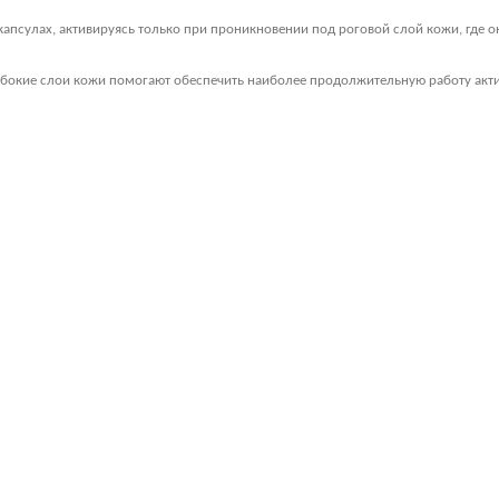
капсулах, активируясь только при проникновении под роговой слой кожи, где о
лубокие слои кожи помогают обеспечить наиболее продолжительную работу акт