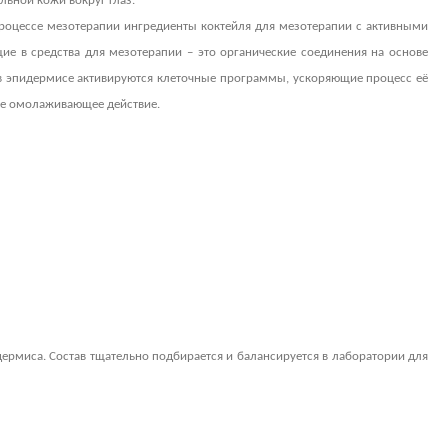
льной кожи вокруг глаз.
оцессе мезотерапии ингредиенты коктейля для мезотерапии с активными
е в средства для мезотерапии – это органические соединения на основе
 в эпидермисе активируются клеточные программы, ускоряющие процесс её
ое омолаживающее действие.
ермиса. Состав тщательно подбирается и балансируется в лаборатории для