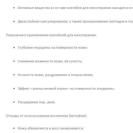
Активные вещества в составе коктейля для мезотерапии находятся в 
Двухслойное капсулирование, а также проникновение пептидов в г
Показания к применению коктейлей для мезотерапии:
Глубокие морщины на поверхности кожи;
Снижение влажности кожи, её сухость;
Усталость кожи, раздражение и покраснение;
Эффект «апельсиновой корки» на поверхности эпидермы;
Расширение пор, акне;
Отзывы от использования косметики
Dermaheal
:
Кожа обновляется и восстанавливается;