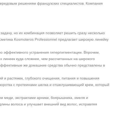
 передовым решениям французских специалистов. Компания
 задачу, но их комбинация позволяет решить сразу несколько
осметика
Kosmoteros
Professionnel предлагает широкую линейку
, но эффективного устранения гиперпигментации. Впрочем,
х линеек куда сложнее, чем рассчитанных на широкого
е эффективные же домашние средства обычно представлены в
й и растяжек, глубокого очищения, питания и повышения
ыворотка с протеинами шелка и отшелушивающий крем, который
ом меди, экстрактами арники, боярышника, хмеля и
 длины волоса и улучшает внешний вид волос, исправляя