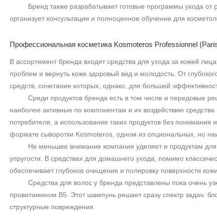
Бренд также разрабатывает готовые программы ухода от 
организует консультации и полноценное обучение для косметол
Профессиональная косметика Kosmoteros Professionnel (Pari
В ассортимент бренда входят средства для ухода за кожей лица
проблем и вернуть коже здоровый вид и молодость. От глубоко
средств, сочетание которых, однако, для большей эффективно
Среди продуктов бренда есть в том числе и передовые ре
наиболее активные по компонентам и их воздействию средства 
потребителя, а использование таких продуктов без понимания
формате сыворотки
Kosmoteros
, одном из опциональных, но на
Не меньшее внимание компания уделяет и продуктам для 
упругости. В средствах для домашнего ухода, помимо классич
обеспечивает глубокое очищение и полировку поверхности кожи
Средства для волос у бренда представлены пока очень у
провитамином
B
5. Этот шампунь решает сразу спектр задач: б
структурные повреждения.