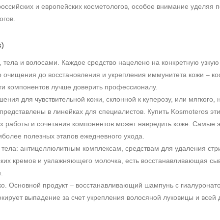
российских и европейских косметологов, особое внимание уделяя
огов.
s)
, тела и волосами. Каждое средство нацелено на конкретную узкую
го очищения до восстановления и укрепления иммунитета кожи – к
сти компонентов лучше доверить профессионалу.
шения для чувствительной кожи, склонной к куперозу, или мягкого
представлены в линейках для специалистов. Купить
Kosmoteros
эти
 их работы и сочетания компонентов может навредить коже. Самы
иболее полезных этапов ежедневного ухода.
тела: антицеллюлитным комплексам, средствам для удаления стри
еских кремов и увлажняющего молочка, есть восстанавливающая с
.
зко. Основной продукт – восстанавливающий шампунь с гиалуронат
локирует выпадение за счет укрепления волосяной луковицы и всей