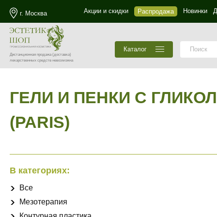
Акции и скидки
Новинки
Д
Распродажа
г. Москва
Каталог
Дистанционная продажа
(доставка)
лекарственных средств невозможна
ГЕЛИ И ПЕНКИ С ГЛИК
(PARIS)
В категориях:
Все
Мезотерапия
Контурная пластика