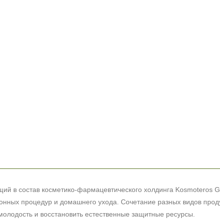
+7 (495) 640-58-89
+7 (929) 933-09-89
дящий в состав косметико-фармацевтического холдинга
Kosmoteros
G
лонных процедур и домашнего ухода. Сочетание разных видов прод
молодость и восстановить естественные защитные ресурсы.