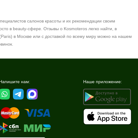
специалистов салонов красоты и их рекомендации своим
осто в
beauty
-сфере. Отзывы о
Kosmoteros
легко найти, в
 (Paris) в Москве или с доставкой по всему миру можно на нашем
овинок.
Напишите нам:
Наше приложение: