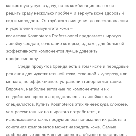
конкретную узкую задачу, но их комбинация позволяет
решить сразу несколько проблем и вернуть коже здоровый
вид и молодость. От глубокого очищения до восстановления
и укрепления иммунитета кожи –
косметика
Kosmoteros
Professionnel предлагает широкую
линейку средств, сочетание которых, однако, для большей
эффективности компонентов лучше доверить
профессионалу.
Среди продуктов бренда есть в том числе и передовые
решения для чувствительной кожи, склонной к куперозу, или
мягкого, но эффективного устранения гиперпигментации.
Впрочем, наиболее активные по компонентам и их
воздействию средства представлены в линейках для
специалистов. Купить
Kosmoteros
этих линеек куда сложнее,
Не показывать предложение о консультации
чем рассчитанных на широкого потребителя, а
+7 (495) 640-58-89
использование таких продуктов без понимания их работы и
+7 (929) 933-09-89
сочетания компонентов может навредить коже. Самые
эффективные же домашние средства обычно представлены