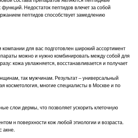
новой состава препаратов являются пептидные
функций. Недостаток пептидов влечет за собой
держанием пептидов способствует замедлению
ми компании для вас подготовлен широкий ассортимент
репараты можно и нужно комбинировать между собой для
азу: кожа увлажняется, восстанавливается и получает
енщинам, так мужчинам. Результат – универсальный
кая косметология, многие специалисты в Москве и по
ые слои дермы, что позволяет ускорить клеточную
том н поверхности кож любой этиологии и возраста.
 акне.