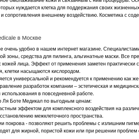
ное омолаживание кожи и связанным с ним процедуры. Ос
торых нуждается клетка для поддержания своих жизненных 
а и сопротивления внешнему воздействию. Косметика с со
dicale в Москве
ale очень удобно в нашем интернет магазине. Специалиста
ой зоны, средства для пилинга, альгинатные маски. Все п
кожей лица. Эффект от применения заметен практически ср
я, клетки насыщаются кислородом.
ляется универсальной и рекомендуется к применению как ж
аправление разработок компании – эстетическая и медицинс
 использования в повседневной работе.
ю Ля Боте Медикал по выгодным ценам:
астным эффектом для комплексного воздействия на различн
осстановлению межклеточного пространства.
и покрова - позволяют решить проблемы с излишним пигмен
одят для жирной, пористой кожи или при решении проблем с