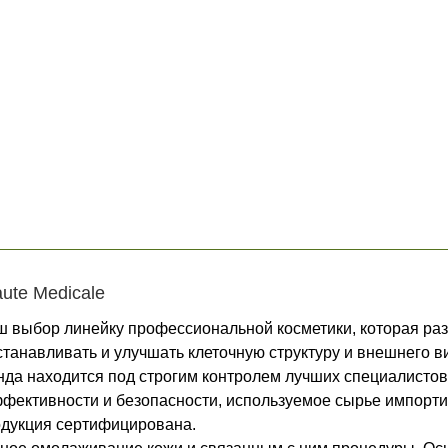
Не показывать предложение о консультации
+7 (495) 640-58-89
+7 (929) 933-09-89
ute Medicale
аш выбор линейку профессиональной косметики, которая ра
танавливать и улучшать клеточную структуру и внешнего в
да находится под строгим контролем лучших специалистов
фективности и безопасности, используемое сырье импорти
одукция сертифицирована.