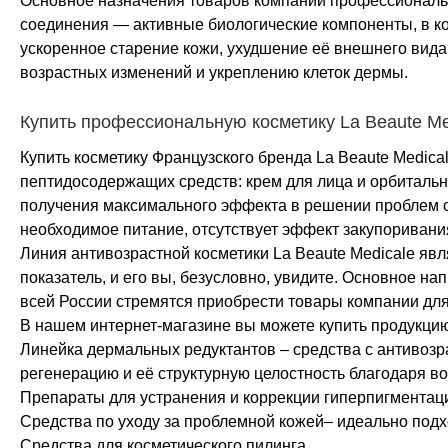
Основное назначения товаров компании профессиональ
соединения — активные биологические компоненты, в ко
ускоренное старение кожи, ухудшение её внешнего вид
возрастных изменений и укреплению клеток дермы.
Купить профессиональную косметику La Beaute Me
Купить косметику Французского бренда La Beaute Medic
пептидосодержащих средств: крем для лица и орбитальн
получения максимального эффекта в решении проблем с 
необходимое питание, отсутствует эффект закупоривани
Линия антивозрастной косметики La Beaute Medicale яв
показатель, и его вы, безусловно, увидите. Основное н
всей России стремятся приобрести товары компании для
В нашем интернет-магазине вы можете купить продукци
Линейка дермальных редуктантов – средства с антивозр
регенерацию и её структурную целостность благодаря в
Препараты для устранения и коррекции гиперпигментаци
Средства по уходу за проблемной кожей– идеально подх
Средства для косметического пилинга.