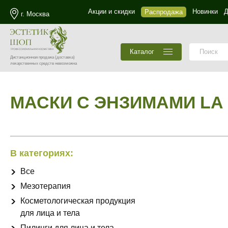
Акции и скидки
Новинки
Д
Распродажа
г. Москва
Каталог
Дистанционная продажа
(доставка)
лекарственных средств невозможна
МАСКИ С ЭНЗИМАМИ LA
В категориях:
Все
Мезотерапия
Косметологическая продукция
для лица и тела
Пилинги для лица и тела