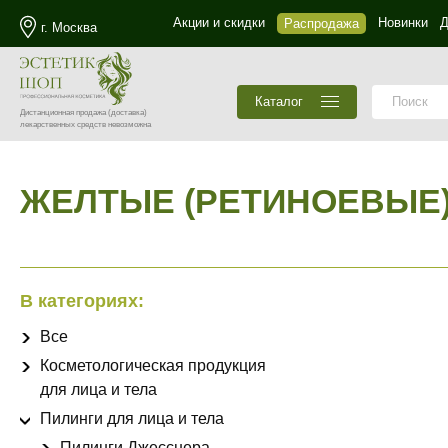
Акции и скидки
Новинки
Д
Распродажа
г. Москва
Каталог
Дистанционная продажа
(доставка)
лекарственных средств невозможна
ЖЕЛТЫЕ (РЕТИНОЕВЫЕ)
В категориях:
Все
Косметологическая продукция
для лица и тела
Пилинги для лица и тела
Пилинги Джесснера