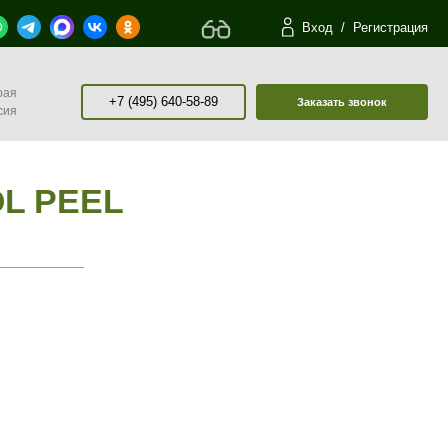
Вход
/
Регистрация
рая
+7 (495) 640-58-89
Заказать звонок
сия
L PEEL