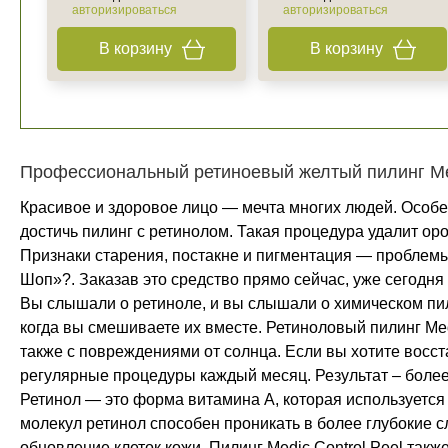
авторизироваться
авторизироваться
В корзину
В корзину
Профессиональный ретиноевый желтый пилинг Med
Красивое и здоровое лицо — мечта многих людей. Особен
достичь пилинг с ретинолом. Такая процедура удалит ор
Признаки старения, постакне и пигментация — проблемы,
Шоп»?. Заказав это средство прямо сейчас, уже сегодня
Вы слышали о ретиноле, и вы слышали о химическом пил
когда вы смешиваете их вместе. Ретиноловый пилинг Med
также с повреждениями от солнца. Если вы хотите восст
регулярные процедуры каждый месяц. Результат – боле
Ретинол — это форма витамина А, которая используется 
молекул ретинол способен проникать в более глубокие с
обновление клеток кожи. Пилинг Medic Control Peel та