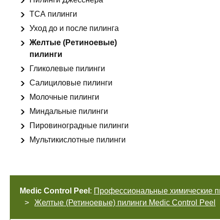
ТСА пилинги
Уход до и после пилинга
Желтые (Ретиноевые)
пилинги
Гликолевые пилинги
Салициловые пилинги
Молочные пилинги
Миндальные пилинги
Пировиноградные пилинги
Мультикислотные пилинги
Medic Control Peel
:
Профессиональные химические п
Желтые (Ретиноевые) пилинги Medic Control Peel