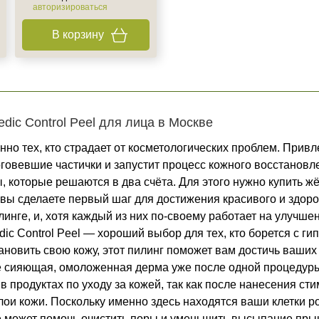
+7 (495) 640-58-89
авторизироваться
+7 (929) 933-09-89
В корзину
ic Control Peel для лица в Москве
но тех, кто страдает от косметологических проблем. Прив
оговевшие частички и запустит процесс кожного восстановл
 которые решаются в два счёта. Для этого нужно купить жё
 вы сделаете первый шаг для достижения красивого и здоро
инге, и, хотя каждый из них по-своему работает на улучш
ic Control Peel — хороший выбор для тех, кто борется с г
ановить свою кожу, этот пилинг поможет вам достичь ваших
е сияющая, омоложенная дерма уже после одной процедур
в продуктах по уходу за кожей, так как после нанесения ст
лои кожи. Поскольку именно здесь находятся ваши клетки ро
кже может помочь очистить поры и уменьшить высыпание пр