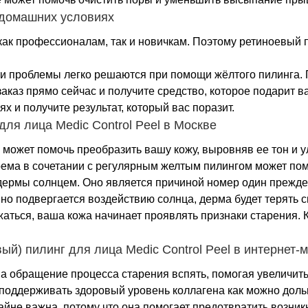
 домашних условиях
 как профессионалам, так и новичкам. Поэтому ретиноевый
ти проблемы легко решаются при помощи жёлтого пилинга. П
аказ прямо сейчас и получите средство, которое подарит в
 и получите результат, который вас поразит.
я лица Medic Control Peel в Москве
е может помочь преобразить вашу кожу, выровняв ее тон и
ема в сочетании с регулярным желтым пилингом может помо
 дермы солнцем. Оно является причиной номер один прежде
нно подвергается воздействию солнца, дерма будет терять
ижаться, ваша кожа начинает проявлять признаки старения.
й) пилинг для лица Medic Control Peel в интернет-
на обращение процесса старения вспять, помогая увеличит
 поддерживать здоровый уровень коллагена как можно дольш
крайне важна, потому что она помогает предотвратить возн