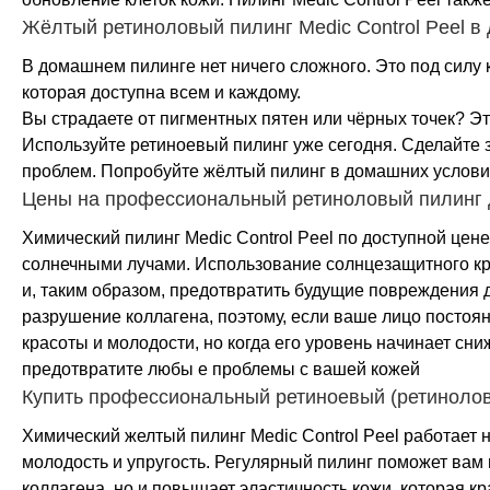
Жёлтый ретиноловый пилинг Medic Control Peel в
В домашнем пилинге нет ничего сложного. Это под силу
которая доступна всем и каждому.
Вы страдаете от пигментных пятен или чёрных точек? Э
Используйте ретиноевый пилинг уже сегодня. Сделайте з
проблем. Попробуйте жёлтый пилинг в домашних условиях
Цены на профессиональный ретиноловый пилинг дл
Химический пилинг Medic Control Peel по доступной цен
солнечными лучами. Использование солнцезащитного кр
и, таким образом, предотвратить будущие повреждения
разрушение коллагена, поэтому, если ваше лицо постоя
красоты и молодости, но когда его уровень начинает сн
предотвратите любы е проблемы с вашей кожей
Купить профессиональный ретиноевый (ретиноловы
Химический желтый пилинг Medic Control Peel работает 
молодость и упругость. Регулярный пилинг поможет вам
коллагена, но и повышает эластичность кожи, которая 