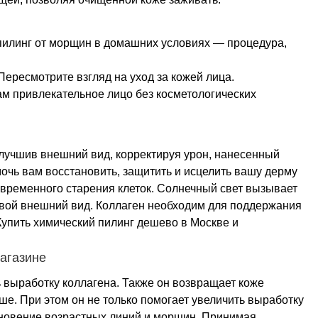
 пилинг от морщин в домашних условиях — процедура,
ересмотрите взгляд на уход за кожей лица.
ам привлекательное лицо без косметологических
 улучшив внешний вид, корректируя урон, нанесенный
чь вам восстановить, защитить и исцелить вашу дерму
временного старения клеток. Солнечный свет вызывает
 свой внешний вид. Коллаген необходим для поддержания
 Купить химический пилинг дешево в Москве и
магазине
ь выработку коллагена. Также он возвращает коже
е. При этом он не только помогает увеличить выработку
икновение возрастных линий и морщин. Принимая