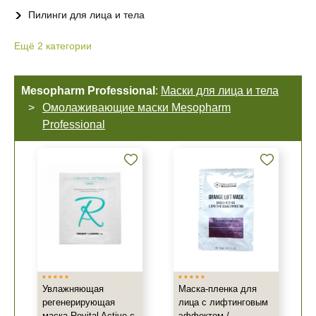
Пилинги для лица и тела
Ещё
2
категории
Mesopharm Professional
:
Маски для лица и тела
Омолаживающие маски Mesopharm
Professional
Увлажняющая
Маска-пленка для
регенерирующая
лица с лифтинговым
маска Revital Active с
эффектом /