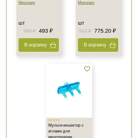
Mesoram
Mesoram
шт
шт
493 ₽
775.20 ₽
580 ₽
912 ₽
В корзину
В корзину
Мульти-инъектор с
иглами для
мезотерапии