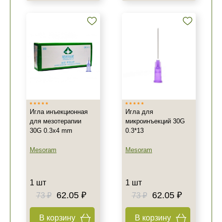
Не показывать предложение о консультации
+7 (495) 640-58-89
+7 (929) 933-09-89
Игла инъекционная
Игла для
для мезотерапии
микроинъекций 30G
30G 0.3x4 mm
0.3*13
Mesoram
Mesoram
1 шт
1 шт
62.05 ₽
62.05 ₽
73 ₽
73 ₽
В корзину
В корзину