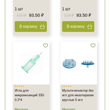
1 шт
1 шт
93.50 ₽
93.50 ₽
110 ₽
110 ₽
В корзину
В корзину
Игла для
Мульти-инъектор без
микроинъекций 33G
игл для мезотерапии
0.2*4
круглые 5 игл
Mesoram
Mesoram