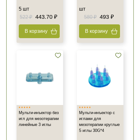
5 шт
шт
443.70 ₽
493 ₽
522 ₽
580 ₽
В корзину
В корзину
Мульти-инъектор без
Мульти-инъектор с
игл для мезотерапии
иглами для
линейные 3 иглы
мезотерапии круглые
5 иглы 30G*4