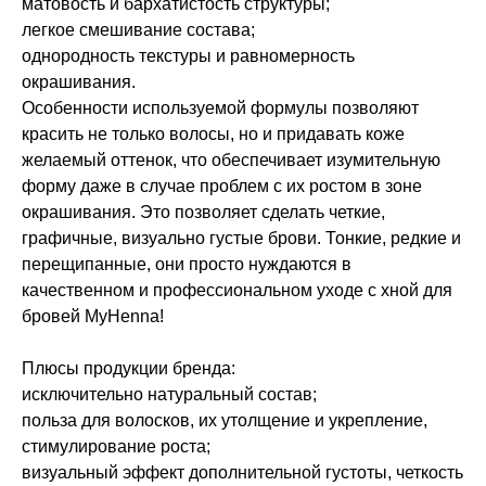
матовость и бархатистость структуры;
легкое смешивание состава;
однородность текстуры и равномерность
окрашивания.
Особенности используемой формулы позволяют
красить не только волосы, но и придавать коже
желаемый оттенок, что обеспечивает изумительную
форму даже в случае проблем с их ростом в зоне
окрашивания. Это позволяет сделать четкие,
графичные, визуально густые брови. Тонкие, редкие и
перещипанные, они просто нуждаются в
качественном и профессиональном уходе с хной для
бровей MyHenna!
Не показывать предложение о консультации
Плюсы продукции бренда:
+7 (495) 640-58-89
исключительно натуральный состав;
+7 (929) 933-09-89
польза для волосков, их утолщение и укрепление,
стимулирование роста;
визуальный эффект дополнительной густоты, четкость