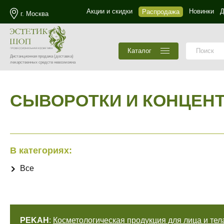
Акции и скидки
Новинки
Д
Распродажа
г. Москва
Каталог
Дистанционная продажа
(доставка)
лекарственных средств невозможна
СЫВОРОТКИ И КОНЦЕН
В категориях:
Все
PEKAH
:
Косметологическая продукция для лица и тел