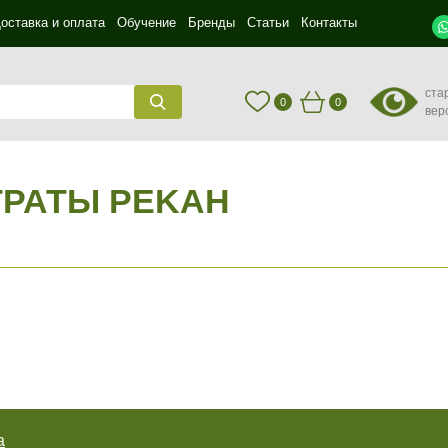
оставка и оплата
Обучение
Бренды
Статьи
Контакты
ста
0
0
вер
ТРАТЫ PEKAH
Не показывать предложение о консультации
а
+7 (495) 640-58-89