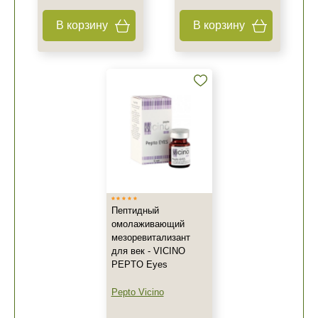
В корзину
В корзину
Пептидный
омолаживающий
мезоревитализант
для век - VICINO
PEPTO Eyes
Pepto Vicino