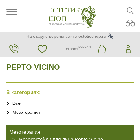
На старую версию сайта
esteticshop.ru
версия
старая
PEPTO VICINO
В категориях:
Все
Мезотерапия
Мезотерапия
Мезококтейли для лица Pepto Vicino