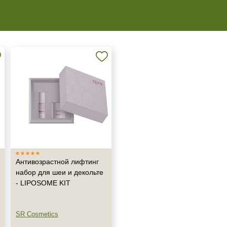
Антивозрастной лифтинг
набор для шеи и декольте
Не показывать предложение о консультации
- LIPOSOME KIT
+7 (495) 640-58-89
+7 (929) 933-09-89
SR Cosmetics