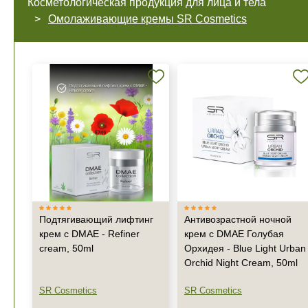
Косметологическая продукция для лица и тела
Омолаживающие кремы SR Cosmetics
Подтягивающий лифтинг
Антивозрастной ночной
крем с DMAE - Refiner
крем с DMAE Голубая
cream, 50ml
Орхидея - Blue Light Urban
Orchid Night Cream, 50ml
SR Cosmetics
SR Cosmetics