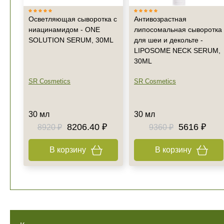
Осветляющая сыворотка с
Антивозрастная
ниацинамидом - ONE
липосомальная сыворотка
SOLUTION SERUM, 30ML
для шеи и декольте -
LIPOSOME NECK SERUM,
30ML
SR Cosmetics
SR Cosmetics
30 мл
30 мл
8206.40 ₽
5616 ₽
8920 ₽
9360 ₽
В корзину
В корзину