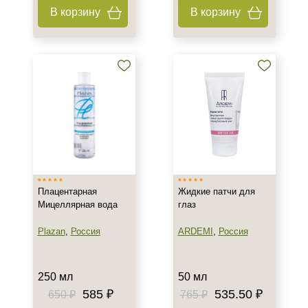
В корзину
В корзину
Лечебная
Показать еще
Тип кожи
Все типы кожи
Жирная
Зрелая
Показать еще
Возраст
Плацентарная
Жидкие патчи для
Любой возраст
Мицеллярная вода
глаз
Любой возраст (от 18 лет)
Plazan
,
Россия
ARDEMI
,
Россия
После 20
Показать еще
250 мл
50 мл
Действие
585 ₽
535.50 ₽
650 ₽
765 ₽
Восстановление