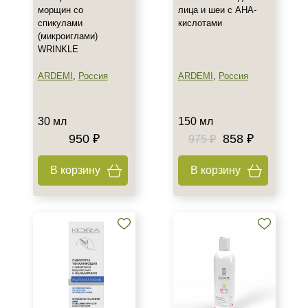
SPF 20
морщин со
лица и шеи с АНА-
SPF 25
спикулами
кислотами
Показать еще
(микроиглами)
WRINKLE
Спецпредложение
ARDEMI
,
Россия
ARDEMI
,
Россия
Акция недели
Бестселлеры
30 мл
150 мл
950 ₽
858 ₽
975 ₽
Подборки
Рост волос и алопеция
В корзину
В корзину