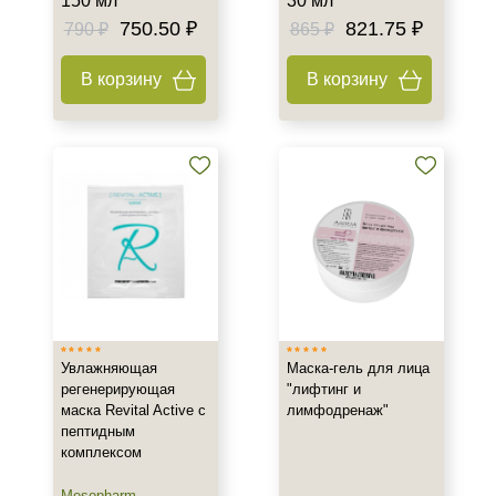
150 мл
30 мл
Гладкость
750.50 ₽
821.75 ₽
790 ₽
865 ₽
Защита
В корзину
В корзину
Защита от УФ-лучей
Показать еще
Область применения
Веки
Вокруг глаз
Волосы
Показать еще
Объём
Увлажняющая
Маска-гель для лица
ампула
регенерирующая
"лифтинг и
фл
маска Revital Active с
лимфодренаж"
флакон
пептидным
комплексом
Показать еще
Mesopharm