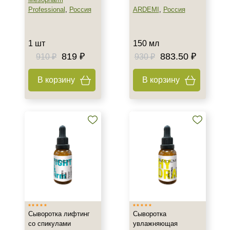
Ингредиенты
Professional
,
Россия
ARDEMI
,
Россия
AHA-кислоты
DMAE
1 шт
150 мл
EGF
819 ₽
883.50 ₽
910 ₽
930 ₽
Показать еще
В корзину
В корзину
Время применения
Вечер
Всесезонный
День
Показать еще
Пол
Для женщин
Для мужчин
Сыворотка лифтинг
Сыворотка
Процедура
со спикулами
увлажняющая