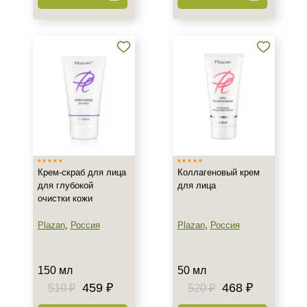
Новинка
Тип товара
Активатор
Антисептик
Бальзам
Показать еще
Тип пилинга
Крем-скраб для лица
Коллагеновый крем
Азелаиновый
для глубокой
для лица
очистки кожи
Гликолевый
Джесснера
Plazan
,
Россия
Plazan
,
Россия
Показать еще
Класс косметики
150 мл
50 мл
459 ₽
468 ₽
510 ₽
520 ₽
Домашняя
Корейская