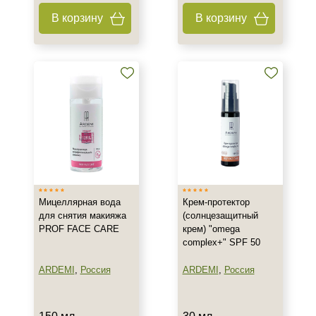
Матирование
В корзину
В корзину
Моделирование
Показать еще
Назначение против
Акне
Алопеция
Возрастные изменения
Показать еще
Применение
Мицеллярная вода
Крем-протектор
для снятия макияжа
(солнцезащитный
Для загара
PROF FACE CARE
крем) "omega
Под макияж
complex+" SPF 50
После пилинга
ARDEMI
,
Россия
ARDEMI
,
Россия
Показать еще
Результат