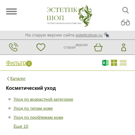
На старую версию сайта
esteticshop.ru
версия
старая
Фильтр
0
Каталог
Косметический уход
Уход по возрастной категории
Уход по типам кожи
Фильтр
0
Уход по проблемам кожи
Раздел
Ещё 10
Уход по возрастной категории