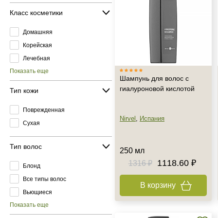
Класс косметики
Домашняя
Корейская
Лечебная
Показать еще
Шампунь для волос с
гиалуроновой кислотой
Тип кожи
Поврежденная
Nirvel
,
Испания
Сухая
Тип волос
250 мл
1118.60 ₽
1316 ₽
Блонд
Все типы волос
В корзину
Вьющиеся
Показать еще