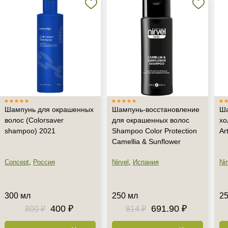
Шампунь для окрашенных
Шампунь-восстановление
Ша
волос (Сolorsaver
для окрашенных волос
хо
shampoo) 2021
Shampoo Color Protection
Ar
Camellia & Sunflower
Concept
,
Россия
Nirvel
,
Испания
Nir
300 мл
250 мл
25
400 ₽
691.90 ₽
800 ₽
814 ₽
+7 (495) 640-58-89