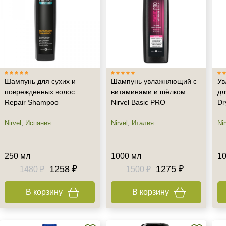
Шампунь для сухих и
Шампунь увлажняющий с
Ув
поврежденных волос
витаминами и шёлком
дл
Repair Shampoo
Nirvel Basic PRO
Dr
Nirvel
,
Испания
Nirvel
,
Италия
Nir
250 мл
1000 мл
1
1258 ₽
1275 ₽
1480 ₽
1500 ₽
В корзину
В корзину