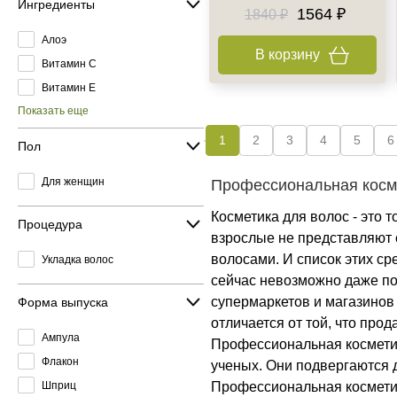
Ингредиенты
1564 ₽
1840 ₽
Алоэ
В корзину
Витамин C
Витамин E
Показать еще
1
2
3
4
5
6
Пол
Для женщин
Профессиональная косме
Косметика для волос - это 
Процедура
взрослые не представляют с
волосами. И список этих ср
Укладка волос
сейчас невозможно даже под
супермаркетов и магазинов
Форма выпуска
отличается от той, что про
Ампула
Профессиональная косметик
Флакон
ученых. Они подвергаются 
Шприц
Профессиональная косметик