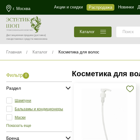
Акции и скидки
Новинки
Д
Распродажа
г. Москва
Каталог
Дистанционная продажа
(доставка)
лекарственных средств невозможна
Главная
Каталог
Косметика для волос
Косметика для во
Фильтр
0
Раздел
Шампуни
Бальзамы и кондиционеры
Маски
Показать еще
Бренд