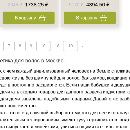
1738.25 ₽
4394.50 ₽
2045 ₽
5170 ₽
В корзину
В корзину
7
8
9
10
18
19
›
тика для волос в Москве.
то, с чем каждый цивилизованный человек на Земле сталки
вою жизнь без шампуней для волос, бальзамов, кондиционе
едств постоянно расширяется. Если наши бабушки и дедушк
считать сколько товаров для данного раздела индустрии к
 для дома завалены подобными товарами. Давайте же разб
дают повсеместно.
а - это всегда лучший выбор потому, что для нее использ
длительным тестированиям, имеют кучу сертификатов, под
а выпускается линейками, учитывающими все типы волос и 