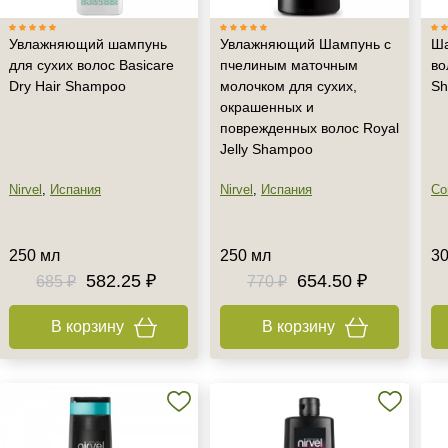
Увлажняющий шампунь
Увлажняющий Шампунь с
Ша
для сухих волос Basicare
пчелиным маточным
во
Dry Hair Shampoo
молочком для сухих,
Sh
окрашенных и
поврежденных волос Royal
Jelly Shampoo
Nirvel
,
Испания
Nirvel
,
Испания
Co
250 мл
250 мл
30
582.25 ₽
654.50 ₽
685 ₽
770 ₽
В корзину
В корзину