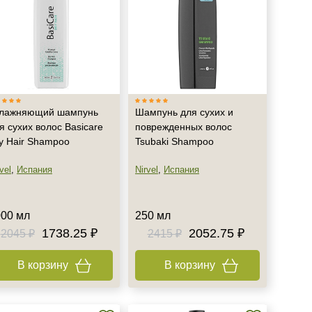
лажняющий шампунь
Шампунь для сухих и
я сухих волос Basicare
поврежденных волос
y Hair Shampoo
Tsubaki Shampoo
vel
,
Испания
Nirvel
,
Испания
000 мл
250 мл
1738.25 ₽
2052.75 ₽
2045 ₽
2415 ₽
В корзину
В корзину