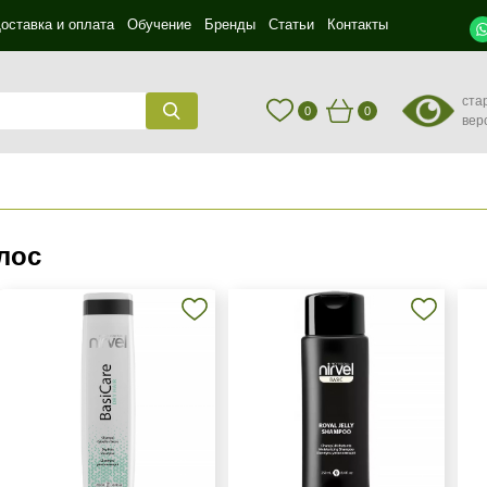
оставка и оплата
Обучение
Бренды
Статьи
Контакты
ста
0
0
вер
лос