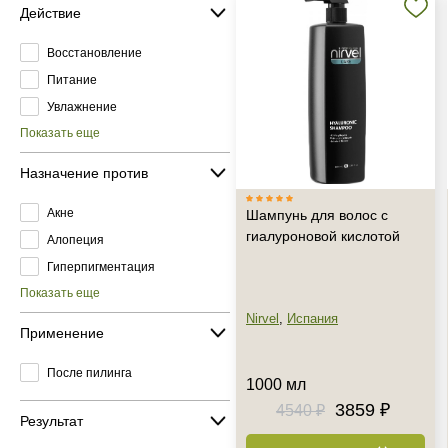
Действие
Восстановление
Питание
Увлажнение
Показать еще
Назначение против
Акне
Шампунь для волос с
гиалуроновой кислотой
Алопеция
Гиперпигментация
Показать еще
Nirvel
,
Испания
Применение
После пилинга
1000 мл
3859 ₽
4540 ₽
Результат