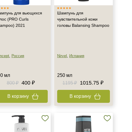
мпунь для вьющихся
Шампунь для
лос (PRO Curls
чувствительной кожи
ampoo) 2021
головы Balansing Shampoo
ncept
,
Россия
Nirvel
,
Испания
0 мл
250 мл
400 ₽
1015.75 ₽
800 ₽
1195 ₽
В корзину
В корзину