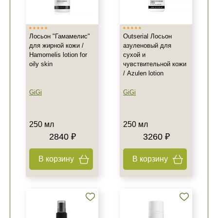
Лосьон "Гамамелис"
Outserial Лосьон
для жирной кожи /
азуленовый для
Hamomelis lotion for
сухой и
oily skin
чувствительной кожи
/ Azulen lotion
GiGi
GiGi
250 мл
250 мл
2840 ₽
3260 ₽
В корзину
В корзину