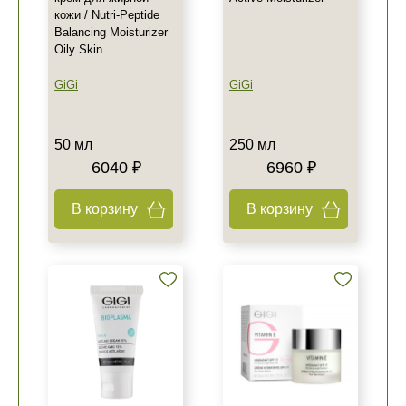
кожи / Nutri-Peptide
Balancing Moisturizer
Oily Skin
GiGi
GiGi
50 мл
250 мл
6040 ₽
6960 ₽
В корзину
В корзину