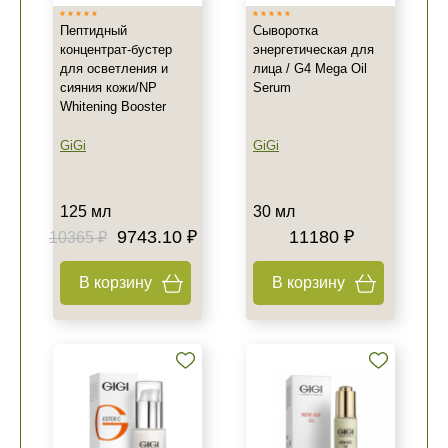
Пептидный
Сыворотка
концентрат-бустер
энергетическая для
для осветления и
лица / G4 Mega Oil
сияния кожи/NP
Serum
Whitening Booster
GiGi
GiGi
125 мл
30 мл
9743.10 ₽
11180 ₽
10365 ₽
В корзину
В корзину
Не показывать предложение о консультации
+7 (495) 640-58-89
+7 (929) 933-09-89