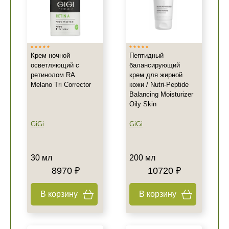
Крем ночной
Пептидный
осветляющий с
балансирующий
ретинолом RA
крем для жирной
Melano Tri Corrector
кожи / Nutri-Peptide
Balancing Moisturizer
Oily Skin
GiGi
GiGi
30 мл
200 мл
8970 ₽
10720 ₽
В корзину
В корзину