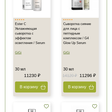
Ester C
Сыворотка сияние
Увлажняющая
для лица с
сыворотка с
пептидным
эффектом
комплексом / G4
осветления / Serum
Glow Up Serum
GiGi
GiGi
30 мл
30 мл
11230 ₽
11296 ₽
14120 ₽
В корзину
В корзину