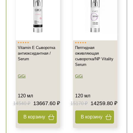
Vitamin E Сыворотка
Пептидная
антиоксидантная /
оживляющая
Serum
сыворотка/NP Vitality
Serum
GiGi
GiGi
120 мл
120 мл
13667.60 ₽
14259.80 ₽
14540 ₽
15170 ₽
В корзину
В корзину