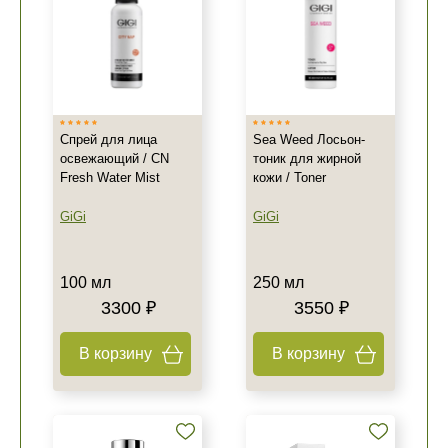
Спрей для лица
Sea Weed Лосьон-
освежающий / CN
тоник для жирной
Fresh Water Mist
кожи / Toner
GiGi
GiGi
100 мл
250 мл
3300 ₽
3550 ₽
В корзину
В корзину