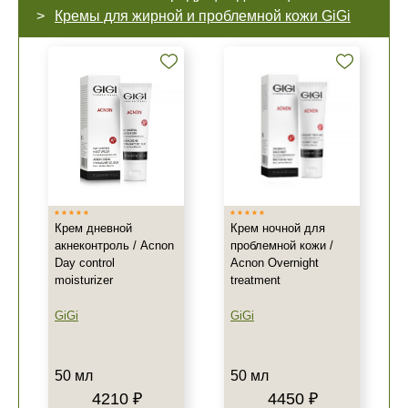
Кремы для жирной и проблемной кожи GiGi
Крем дневной
Крем ночной для
акнеконтроль / Acnon
проблемной кожи /
Day control
Acnon Overnight
moisturizer
treatment
GiGi
GiGi
50 мл
50 мл
4210 ₽
4450 ₽