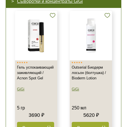
Сыворотки и концентраты GiGi
Гель успокаивающий
Outserial Биодерм
заживляющий /
лосьон (болтушка) /
Acnon Spot Gel
Bioderm Lotion
GiGi
GiGi
5 гр
250 мл
3690 ₽
5620 ₽