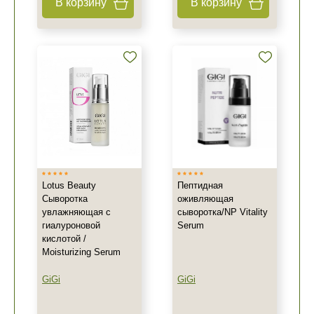
В корзину
В корзину
Lotus Beauty
Пептидная
Сыворотка
оживляющая
увлажняющая с
сыворотка/NP Vitality
гиалуроновой
Serum
кислотой /
Moisturizing Serum
GiGi
GiGi