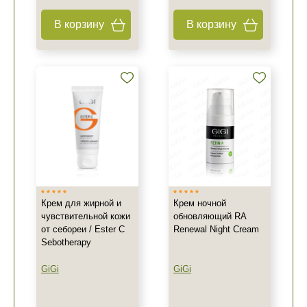
В корзину
В корзину
Крем для жирной и
Крем ночной
чувствительной кожи
обновляющий RA
от себореи / Ester C
Renewal Night Creаm
Sebotherapy
GiGi
GiGi