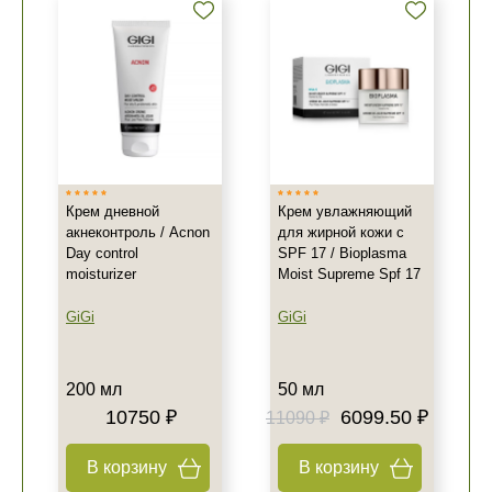
Крем дневной
Крем увлажняющий
акнеконтроль / Acnon
для жирной кожи с
Day control
SPF 17 / Bioplasma
moisturizer
Moist Supreme Spf 17
GiGi
GiGi
200 мл
50 мл
10750 ₽
6099.50 ₽
11090 ₽
В корзину
В корзину