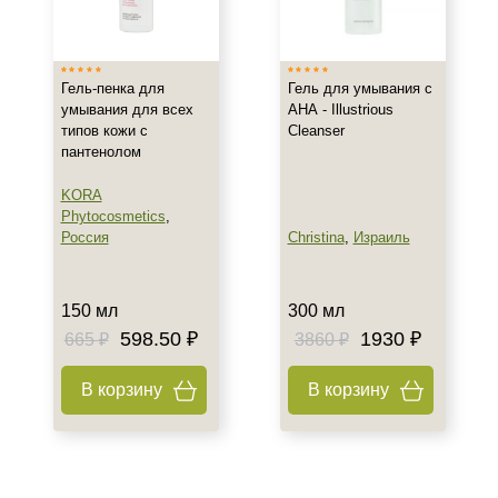
Россия
Тип товара
Гель-пенка для
Гель для умывания с
Гель
умывания для всех
АНА - Illustrious
типов кожи с
Cleanser
Пенка
пантенолом
Класс косметики
KORA
Phytocosmetics
,
Домашняя
Россия
Christina
,
Израиль
Профессиональная
150 мл
300 мл
Тип кожи
598.50 ₽
1930 ₽
665 ₽
3860 ₽
Все типы кожи
Жирная
В корзину
В корзину
Комбинированная
Возраст