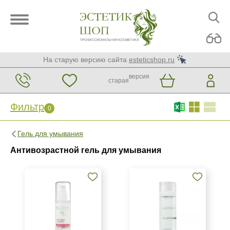
На старую версию сайта
esteticshop.ru
версия
старая
Фильтр
0
Фильтр
0
Гель для умывания
Бренд
Антивозрастной гель для умывания
Christina
KORA Phytocosmetics
Страна
Израиль