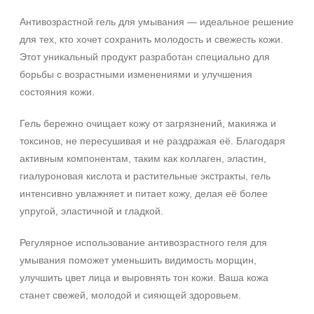
Любой возраст (от 18 лет)
Антивозрастной гель для умывания — идеальное решение
После 20
для тех, кто хочет сохранить молодость и свежесть кожи.
Этот уникальный продукт разработан специально для
Действие
борьбы с возрастными изменениями и улучшения
Восстановление
состояния кожи.
Обновление
Гель бережно очищает кожу от загрязнений, макияжа и
Осветление
токсинов, не пересушивая и не раздражая её. Благодаря
Показать еще
активным компонентам, таким как коллаген, эластин,
Назначение против
гиалуроновая кислота и растительные экстракты, гель
интенсивно увлажняет и питает кожу, делая её более
Возрастные изменения
упругой, эластичной и гладкой.
Гиперкератоз
Гиперпигментация
Регулярное использование антивозрастного геля для
Показать еще
умывания поможет уменьшить видимость морщин,
Не показывать предложение о консультации
+7 (495) 640-58-89
улучшить цвет лица и выровнять тон кожи. Ваша кожа
Результат
+7 (929) 933-09-89
станет свежей, молодой и сияющей здоровьем.
Гладкость