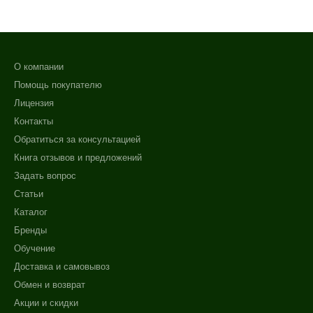
Обновление клеток
Ровный тон
Показать еще
О компании
Область применения
Помощь покупателю
Лицензия
Веки
Контакты
Декольте
Обратиться за консультацией
Лицо
Книга отзывов и предложений
Показать еще
Задать вопрос
Объём
Статьи
Каталог
150 мл
Бренды
300 мл
Обучение
Ингредиенты
Доставка и самовывоз
Обмен и возврат
AHA-кислоты
Акции и скидки
Аминокислоты