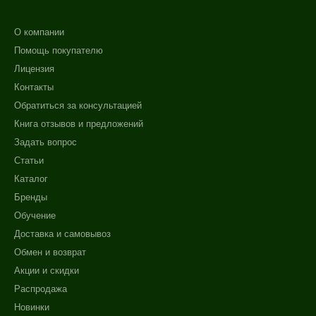
Обновление клеток
О компании
Ровный тон
Помощь покупателю
Показать еще
Лицензия
Область применения
Контакты
Обратиться за консультацией
Веки
Книга отзывов и предложений
Декольте
Задать вопрос
Лицо
Статьи
Показать еще
Каталог
Объём
Бренды
Обучение
150 мл
Доставка и самовывоз
300 мл
Обмен и возврат
Ингредиенты
Акции и скидки
Распродажа
AHA-кислоты
Новинки
Аминокислоты