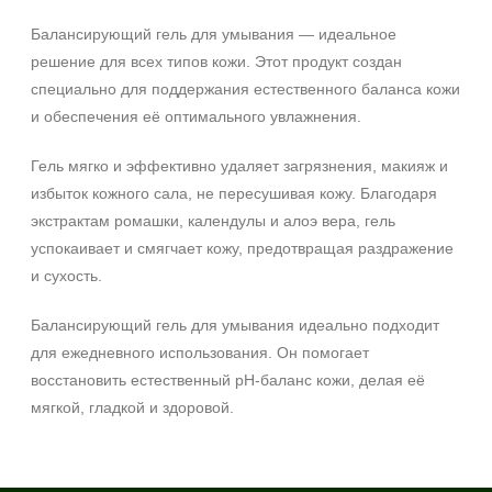
Любой возраст (от 18 лет)
Балансирующий гель для умывания — идеальное
После 20
решение для всех типов кожи. Этот продукт создан
специально для поддержания естественного баланса кожи
Действие
и обеспечения её оптимального увлажнения.
Восстановление
Гель мягко и эффективно удаляет загрязнения, макияж и
Обновление
избыток кожного сала, не пересушивая кожу. Благодаря
Осветление
экстрактам ромашки, календулы и алоэ вера, гель
Показать еще
успокаивает и смягчает кожу, предотвращая раздражение
Назначение против
и сухость.
Возрастные изменения
Балансирующий гель для умывания идеально подходит
Гиперкератоз
для ежедневного использования. Он помогает
Гиперпигментация
восстановить естественный pH-баланс кожи, делая её
Не показывать предложение о консультации
Показать еще
+7 (495) 640-58-89
мягкой, гладкой и здоровой.
+7 (929) 933-09-89
Результат
Гладкость