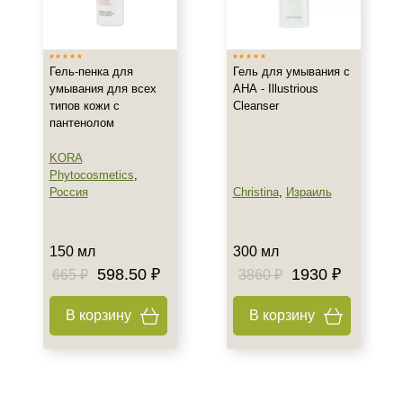
Россия
Тип товара
Гель-пенка для
Гель для умывания с
Гель
умывания для всех
АНА - Illustrious
типов кожи с
Cleanser
Пенка
пантенолом
Класс косметики
KORA
Phytocosmetics
,
Домашняя
Россия
Christina
,
Израиль
Профессиональная
150 мл
300 мл
Тип кожи
598.50 ₽
1930 ₽
665 ₽
3860 ₽
Все типы кожи
Жирная
В корзину
В корзину
Комбинированная
Возраст