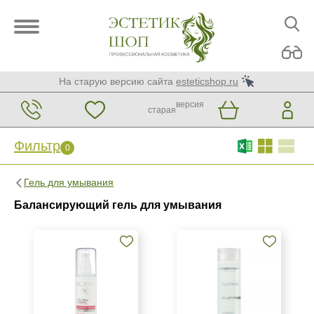
На старую версию сайта
esteticshop.ru
версия
старая
Фильтр
0
Фильтр
0
Гель для умывания
Бренд
Балансирующий гель для умывания
Christina
KORA Phytocosmetics
Страна
Израиль