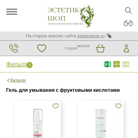
На старую версию сайта
esteticshop.ru
версия
старая
Фильтр
0
Фильтр
0
Каталог
Бренд
Гель для умывания с фруктовыми кислотами
Christina
KORA Phytocosmetics
Страна
Израиль