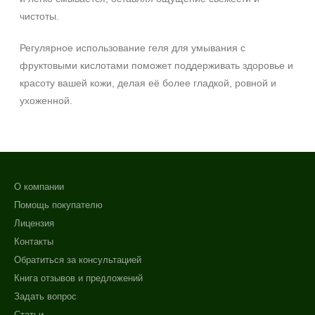
Обновление клеток
чистоты.
+7 (495) 640-58-89
Ровный тон
+7 (929) 933-09-89
Регулярное использование геля для умывания с
Показать еще
фруктовыми кислотами поможет поддерживать здоровье и
Область применения
красоту вашей кожи, делая её более гладкой, ровной и
ухоженной.
Веки
Декольте
Лицо
Показать еще
О компании
Объём
Помощь покупателю
150 мл
Лицензия
300 мл
Контакты
Обратиться за консультацией
Ингредиенты
Книга отзывов и предложений
AHA-кислоты
Задать вопрос
Аминокислоты
Статьи