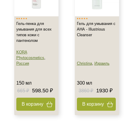
Россия
Тип товара
Гель-пенка для
Гель для умывания с
Гель
умывания для всех
АНА - Illustrious
типов кожи с
Cleanser
Пенка
пантенолом
Класс косметики
KORA
Phytocosmetics
,
Домашняя
Россия
Christina
,
Израиль
Профессиональная
150 мл
300 мл
Тип кожи
598.50 ₽
1930 ₽
665 ₽
3860 ₽
Все типы кожи
Жирная
В корзину
В корзину
Комбинированная
Возраст