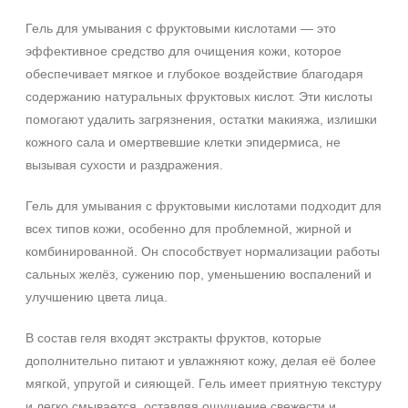
Любой возраст (от 18 лет)
Гель для умывания с фруктовыми кислотами — это
После 20
эффективное средство для очищения кожи, которое
обеспечивает мягкое и глубокое воздействие благодаря
Действие
содержанию натуральных фруктовых кислот. Эти кислоты
Восстановление
помогают удалить загрязнения, остатки макияжа, излишки
Обновление
кожного сала и омертвевшие клетки эпидермиса, не
Осветление
вызывая сухости и раздражения.
Показать еще
Гель для умывания с фруктовыми кислотами подходит для
Назначение против
всех типов кожи, особенно для проблемной, жирной и
комбинированной. Он способствует нормализации работы
Возрастные изменения
сальных желёз, сужению пор, уменьшению воспалений и
Гиперкератоз
улучшению цвета лица.
Гиперпигментация
Показать еще
В состав геля входят экстракты фруктов, которые
дополнительно питают и увлажняют кожу, делая её более
Результат
мягкой, упругой и сияющей. Гель имеет приятную текстуру
Гладкость
и легко смывается, оставляя ощущение свежести и