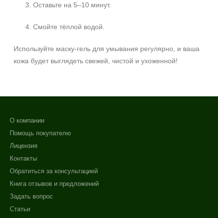
Оставьте на 5–10 минут.
Пантенол
Показать еще
Смойте тёплой водой.
Время применения
Используйте маску-гель для умывания регулярно, и ваша
кожа будет выглядеть свежей, чистой и ухоженной!
Ежедневный
Процедура
Демакияж
О компании
Помощь покупателю
Лицензия
Контакты
Обратиться за консультацией
Книга отзывов и предложений
Задать вопрос
Статьи