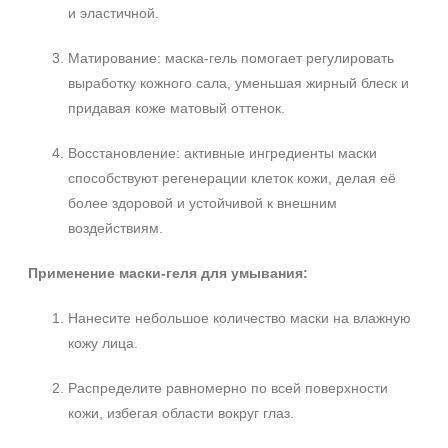
и эластичной.
Обновление клеток
Ровный тон
Матирование: маска-гель помогает регулировать
Показать еще
выработку кожного сала, уменьшая жирный блеск и
придавая коже матовый оттенок.
Область применения
Веки
Восстановление: активные ингредиенты маски
Декольте
способствуют регенерации клеток кожи, делая её
Лицо
более здоровой и устойчивой к внешним
Не показывать предложение о консультации
воздействиям.
Показать еще
+7 (495) 640-58-89
+7 (929) 933-09-89
Объём
Применение маски-геля для умывания:
150 мл
Нанесите небольшое количество маски на влажную
300 мл
кожу лица.
Ингредиенты
Распределите равномерно по всей поверхности
кожи, избегая области вокруг глаз.
AHA-кислоты
Аминокислоты