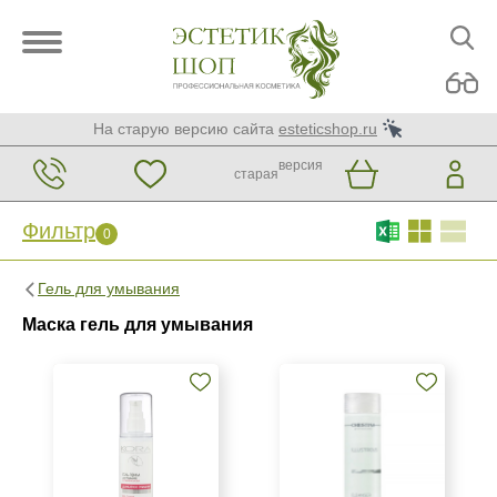
На старую версию сайта
esteticshop.ru
версия
старая
Фильтр
0
Фильтр
0
Гель для умывания
Бренд
Маска гель для умывания
Christina
KORA Phytocosmetics
Страна
Израиль