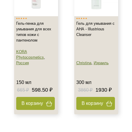
Россия
Тип товара
Гель-пенка для
Гель для умывания с
Гель
умывания для всех
АНА - Illustrious
типов кожи с
Cleanser
Пенка
пантенолом
Класс косметики
KORA
Phytocosmetics
,
Домашняя
Россия
Christina
,
Израиль
Профессиональная
150 мл
300 мл
Тип кожи
598.50 ₽
1930 ₽
665 ₽
3860 ₽
Все типы кожи
Жирная
В корзину
В корзину
Комбинированная
Возраст