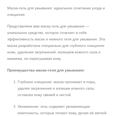
Любой возраст (от 18 лет)
Маска-гель для умывания: идеальное сочетание ухода и
После 20
очищения.
Действие
Представляем вам маску-гель для умывания —
уникальное средство, которое сочетает в себе
Восстановление
эффективность маски и нежного геля для умывания. Эта
Обновление
маска разработана специально для глубокого очищения
Осветление
кожи, удаления загрязнений, излишков кожного сала и
Показать еще
макияжа, не пересушивая кожу.
Назначение против
Преимущества маски-геля для умывания:
Возрастные изменения
Гиперкератоз
Глубокое очищение: маска проникает в поры,
Гиперпигментация
удаляя загрязнения и излишки кожного сала,
Показать еще
оставляя кожу свежей и чистой.
Результат
Увлажнение: гель содержит увлажняющие
компоненты, которые питают кожу, делая её мягкой
Гладкость