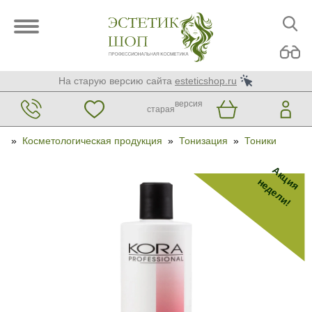
На старую версию сайта
esteticshop.ru
версия
старая
»
Косметологическая продукция
»
Тонизация
»
Тоники
Акция
недели!