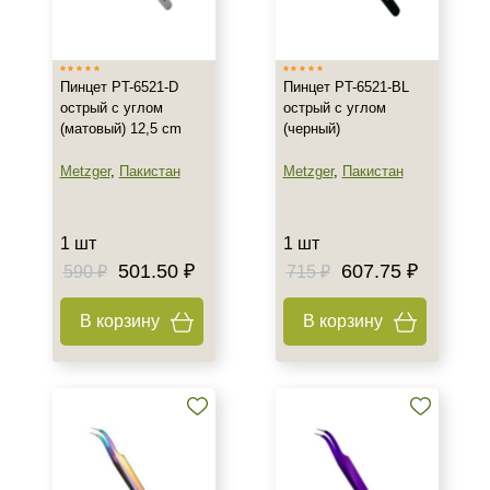
Южная Корея
Тип товара
Пинцет PT-6521-D
Пинцет PT-6521-BL
Пинцет
острый с углом
острый с углом
(матовый) 12,5 cm
(черный)
Объём
Metzger
,
Пакистан
Metzger
,
Пакистан
1 шт
1 шт
1 шт
501.50 ₽
607.75 ₽
590 ₽
715 ₽
В корзину
В корзину