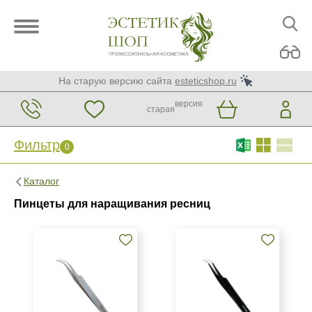
На старую версию сайта
esteticshop.ru
версия
старая
Фильтр
0
Фильтр
0
Каталог
Бренд
Пинцеты для наращивания ресниц
Enigma
Metzger
Страна
Пакистан