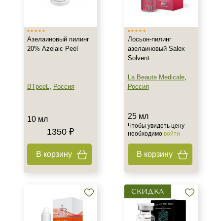
Россия
Тип товара
Азелаиновый пилинг
Лосьон-пилинг
20% Azelaic Peel
азелаиновый Salex
Лосьон
Solvent
Пилинг
La Beaute Medicale
,
BTpeeL
,
Россия
Россия
Тип пилинга
Азелаиновый
25 мл
10 мл
Мультикислотный
Чтобы увидеть цену
1350 ₽
необходимо
войти
Поверхностно-срединный
В корзину
В корзину
Класс косметики
Домашняя
СКИДКА
Тип кожи