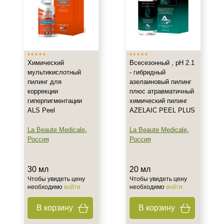
Жирная
Обезвоженная
Поврежденная
Показать еще
Действие
Химический
Всесезонный , рН 2.1
мультикислотный
- гибридный
Осветление
пилинг для
азелаиновый пилинг
коррекции
плюс атравматичный
Отбеливание
гиперпигментации
химический пилинг
ALS Peel
AZELAIC PEEL PLUS
Назначение против
La Beaute Medicale
,
La Beaute Medicale
,
Акне
Россия
Россия
Гиперпигментация
30 мл
20 мл
Результат
Чтобы увидеть цену
Чтобы увидеть цену
необходимо
войти
необходимо
войти
Гладкость
В корзину
В корзину
Ровный тон