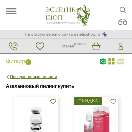
На старую версию сайта
esteticshop.ru
версия
старая
Фильтр
0
Фильтр
0
Поверхностные пилинги
Бренд
Азелаиновый пилинг купить
BIOTIME
СКИДКА
BTpeeL
La Beaute Medicale
Показать еще
Страна