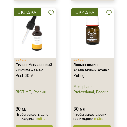
Область применения
СКИДКА
СКИДКА
Лицо
Объём
10 мл
20 мл
25 мл
Показать еще
Пилинг Азелаиновый
Лосьон-пилинг
- Biotime Azelaic
Азелаиновый Azelaic
Ингредиенты
Peel, 30 ML
Pelling
Азелаиновая кислота
Mesopharm
Койевая кислота
BIOTIME
,
Россия
Professional
,
Россия
Миндальная кислота
Показать еще
30 мл
30 мл
Чтобы увидеть цену
Чтобы увидеть цену
Пол
необходимо
войти
необходимо
войти