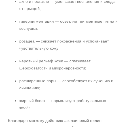
акне и постакне — уменьшает воспаления и следы
от прыщей;
гиперпигментация — осветляет пигментные пятна и
веснушки;
розацеа — снижает покраснения и успокаивает
чувствительную кожу;
неровный рельеф кожи — сглаживает
шероховатости и микронеровности;
расширенные поры — способствует их сужению и
очищению;
жирный блеск — нормализует работу сальных
желёз.
Благодаря мягкому действию азелаиновый пилинг