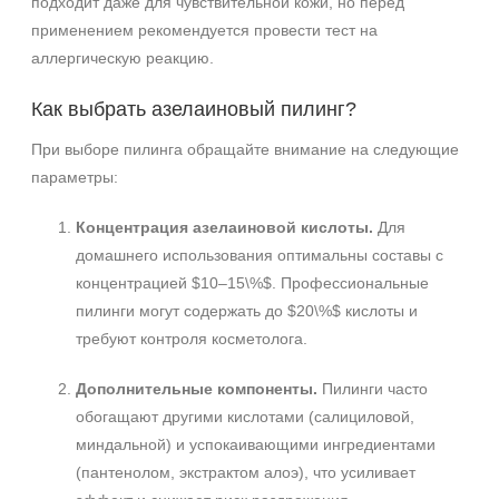
подходит даже для чувствительной кожи, но перед
применением рекомендуется провести тест на
аллергическую реакцию.
Как выбрать азелаиновый пилинг?
Не показывать предложение о консультации
+7 (495) 640-58-89
При выборе пилинга обращайте внимание на следующие
+7 (929) 933-09-89
параметры:
Концентрация азелаиновой кислоты.
Для
домашнего использования оптимальны составы с
концентрацией $10–15\%$. Профессиональные
пилинги могут содержать до $20\%$ кислоты и
требуют контроля косметолога.
Дополнительные компоненты.
Пилинги часто
обогащают другими кислотами (салициловой,
миндальной) и успокаивающими ингредиентами
(пантенолом, экстрактом алоэ), что усиливает