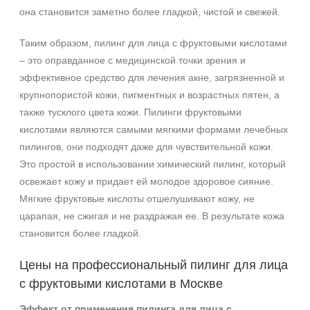
AHA-кислоты
она становится заметно более гладкой, чистой и свежей.
Салициловая кислота
Таким образом, пилинг для лица с фруктовыми кислотами
Пол
– это оправданное с медицинской точки зрения и
эффективное средство для лечения акне, загрязненной и
Для женщин
крупнопористой кожи, пигментных и возрастных пятен, а
Процедура
также тусклого цвета кожи. Пилинги фруктовыми
кислотами являются самыми мягкими формами лечебных
Пилинг
пилингов, они подходят даже для чувствительной кожи.
Это простой в использовании химический пилинг, который
освежает кожу и придает ей молодое здоровое сияние.
Мягкие фруктовые кислоты отшелушивают кожу, не
царапая, не сжигая и не раздражая ее. В результате кожа
становится более гладкой.
Цены на профессиональный пилинг для лица
с фруктовыми кислотами в Москве
Эффект от применения пилинга для лица с