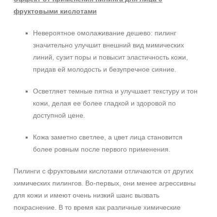
фруктовыми кислотами
Невероятное омолаживание дешево: пилинг
значительно улучшит внешний вид мимических
линий, сузит поры и повысит эластичность кожи,
придав ей молодость и безупречное сияние.
Осветляет темные пятна и улучшает текстуру и тон
Не показывать предложение о консультации
кожи, делая ее более гладкой и здоровой по
+7 (495) 640-58-89
доступной цене.
+7 (929) 933-09-89
Кожа заметно светлее, а цвет лица становится
более ровным после первого применения.
Пилинги с фруктовыми кислотами отличаются от других
химических пилингов. Во-первых, они менее агрессивны
для кожи и имеют очень низкий шанс вызвать
покраснение. В то время как различные химические