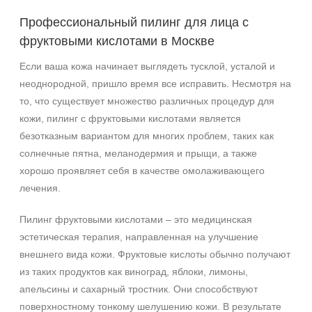
Морщины
Профессиональный пилинг для лица с
Фотостарение
фруктовыми кислотами в Москве
Если ваша кожа начинает выглядеть тусклой, усталой и
Результат
неоднородной, пришло время все исправить. Несмотря на
Обновление клеток
то, что существует множество различных процедур для
Ровный тон
кожи, пилинг с фруктовыми кислотами является
безотказным вариантом для многих проблем, таких как
Область применения
солнечные пятна, меланодермия и прыщи, а также
хорошо проявляет себя в качестве омолаживающего
Лицо
лечения.
Объём
Пилинг фруктовыми кислотами – это медицинская
30 мл
эстетическая терапия, направленная на улучшение
150 мл
внешнего вида кожи. Фруктовые кислоты обычно получают
из таких продуктов как виноград, яблоки, лимоны,
Ингредиенты
апельсины и сахарный тростник. Они способствуют
поверхностному тонкому шелушению кожи. В результате