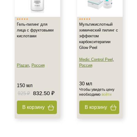
Тип товара
Гель
Гель-пилинг для
Мультикислотный
Пилинг
лица с фруктовыми
химический пилинг с
кислотами
эффектом
карбокситерапии
Тип пилинга
Glow Peel
Мультикислотный
Medic Control Peel
,
Plazan
,
Россия
Россия
Класс косметики
Профессиональная
30 мл
150 мл
Чтобы увидеть цену
832.50 ₽
925 ₽
необходимо
войти
Действие
В корзину
В корзину
Очищение
Назначение против
Гиперпигментация