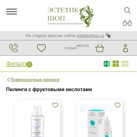
На старую версию сайта
esteticshop.ru
версия
старая
Фильтр
0
Фильтр
0
Поверхностные пилинги
Бренд
Пилинги с фруктовыми кислотами
Medic Control Peel
Plazan
Страна
Россия