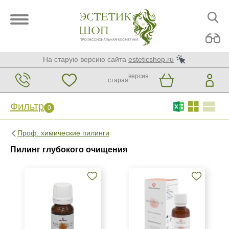
На старую версию сайта
esteticshop.ru
версия
старая
Фильтр
0
Фильтр
0
Проф. химические пилинги
Бренд
Пилинг глубокого очищения
Medic Control Peel
Страна
Россия