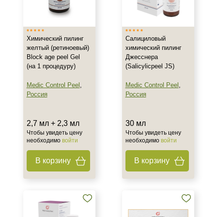
Тип товара
Пилинг
Химический пилинг
Салициловый
Тип пилинга
желтый (ретиноевый)
химический пилинг
Block age peel Gel
Джесснера
Джесснера
(на 1 процедуру)
(Salicylicpeel JS)
Желтый (Ретиноевый)
Medic Control Peel
,
Medic Control Peel
,
Салициловый
Россия
Россия
Класс косметики
2,7 мл + 2,3 мл
30 мл
Профессиональная
Чтобы увидеть цену
Чтобы увидеть цену
необходимо
войти
необходимо
войти
Тип кожи
В корзину
В корзину
Увядающая
Действие
Обновление