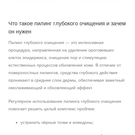
2,7 мл + 2,3 мл
30 мл
Что такое пилинг глубокого очищения и зачем
он нужен
Процедура
Пилинг глубокого очищения — это интенсивная
Пилинг
процедура, направленная на удаление ороговевших
клеток эпидермиса, очищение пор и стимуляцию
естественных процессов обновления кожи. В отличие от
поверхностных пилингов, средства глубокого действия
проникают в средние слои дермы, обеспечивая заметный
омолаживающий и обновляющий эффект.
Регулярное использование пилинга глубокого очищения
помогает решить целый комплекс проблем:
устранить чёрные точки и комедоны;