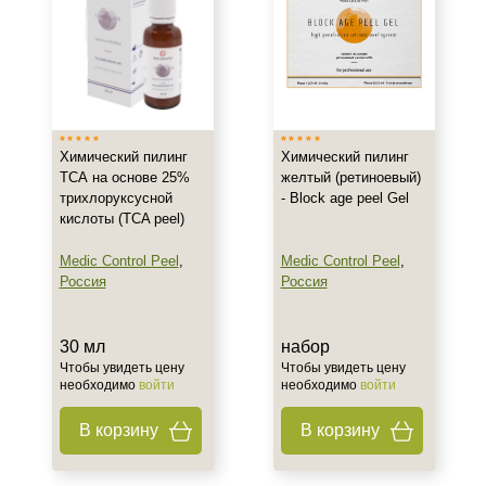
Назначение против
Акне
Гиперпигментация
Морщины
Химический пилинг
Химический пилинг
Показать еще
ТСА на основе 25%
желтый (ретиноевый)
трихлоруксусной
- Block age peel Gel
Результат
кислоты (TCA peel)
Medic Control Peel
,
Medic Control Peel
,
Лифтинг
Россия
Россия
Обновление клеток
Ровный тон
30 мл
набор
Показать еще
Чтобы увидеть цену
Чтобы увидеть цену
необходимо
войти
необходимо
войти
Область применения
В корзину
В корзину
Лицо
Объём