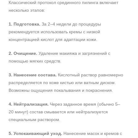
Классический протокол срединного пилинга включает
несколько этапов:
1. Подготовка.
За 2–4 недели до процедуры
рекомендуется использовать кремы с низкой
концентрацией кислот для адаптации кожи.
2. Очищение.
Удаление макияжа и загрязнений с
помощью мягких средств.
3. Нанесение состава.
Кислотный раствор равномерно
распределяется по коже кистью или ватным диском.
Возможны ощущения покалывания и покраснения.
Не показывать предложение о консультации
+7 (495) 640-58-89
4. Нейтрализация.
Через заданное время (обычно 5–
+7 (929) 933-09-89
20 минут) состав смывается или нейтрализуется
специальным раствором.
5. Успокаивающий уход.
Нанесение масок и кремов с