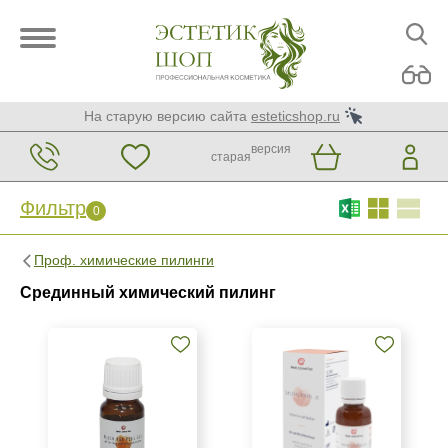
На старую версию сайта
esteticshop.ru
версия
старая
Фильтр
0
Фильтр
0
Проф. химические пилинги
Бренд
Срединный химический пилинг
Medic Control Peel
Страна
Россия