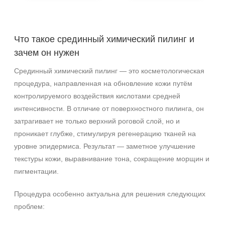
2,7 мл + 2,3 мл
30 мл
Что такое срединный химический пилинг и
зачем он нужен
Процедура
Срединный химический пилинг — это косметологическая
Пилинг
процедура, направленная на обновление кожи путём
контролируемого воздействия кислотами средней
интенсивности. В отличие от поверхностного пилинга, он
затрагивает не только верхний роговой слой, но и
проникает глубже, стимулируя регенерацию тканей на
уровне эпидермиса. Результат — заметное улучшение
текстуры кожи, выравнивание тона, сокращение морщин и
пигментации.
Процедура особенно актуальна для решения следующих
проблем: