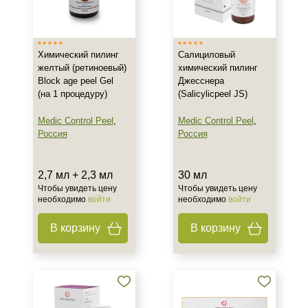
Тип товара
Пилинг
Химический пилинг
Салициловый
Тип пилинга
желтый (ретиноевый)
химический пилинг
Block age peel Gel
Джесснера
Джесснера
(на 1 процедуру)
(Salicylicpeel JS)
Желтый (Ретиноевый)
Medic Control Peel
,
Medic Control Peel
,
Салициловый
Россия
Россия
Класс косметики
2,7 мл + 2,3 мл
30 мл
Профессиональная
Чтобы увидеть цену
Чтобы увидеть цену
необходимо
войти
необходимо
войти
Тип кожи
В корзину
В корзину
Увядающая
Действие
Обновление