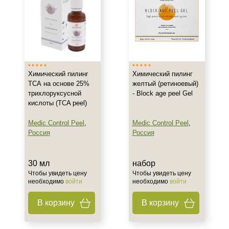
Назначение против
Акне
Гиперпигментация
Морщины
Химический пилинг
Химический пилинг
Показать еще
ТСА на основе 25%
желтый (ретиноевый)
трихлоруксусной
- Block age peel Gel
Результат
кислоты (TCA peel)
Medic Control Peel
,
Medic Control Peel
,
Лифтинг
Россия
Россия
Обновление клеток
Ровный тон
30 мл
набор
Показать еще
Чтобы увидеть цену
Чтобы увидеть цену
необходимо
войти
необходимо
войти
Область применения
В корзину
В корзину
Лицо
Объём