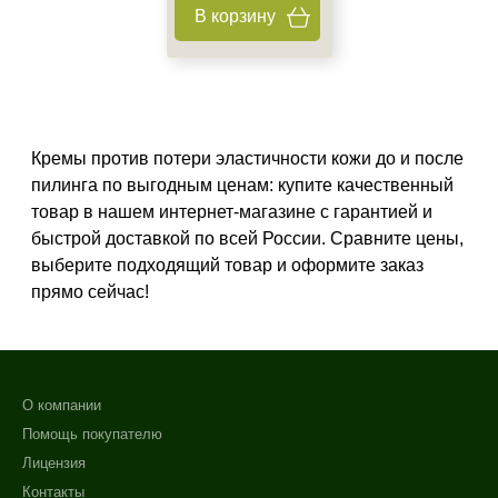
В корзину
Гладкость
Защита
Защита от УФ-лучей
Показать еще
Кремы против потери эластичности кожи до и после
Область применения
пилинга по выгодным ценам: купите качественный
Веки
товар в нашем интернет-магазине с гарантией и
Декольте
быстрой доставкой по всей России. Сравните цены,
выберите подходящий товар и оформите заказ
Лицо
прямо сейчас!
Показать еще
Объём
1 шт
О компании
10 шт/упк
Помощь покупателю
20 мл
Лицензия
Показать еще
Контакты