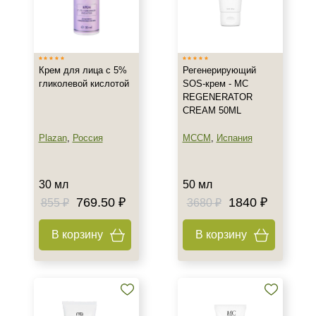
Страна
Израиль
Испания
Крем для лица с 5%
Регенерирующий
Россия
гликолевой кислотой
SOS-крем - MC
Показать еще
REGENERATOR
CREAM 50ML
Тип товара
Plazan
,
Россия
MCCM
,
Испания
Крем
Бальзам
Гель
30 мл
50 мл
Показать еще
769.50 ₽
1840 ₽
855 ₽
3680 ₽
Тип пилинга
В корзину
В корзину
Гликолевый
Миндальный
Салициловый