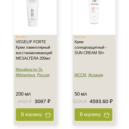
Класс косметики
Домашняя
Лечебная
Профессиональная
Показать еще
VEGELIP FORTE
Крем
Крем ламеллярный
солнцезащитный -
Тип кожи
восстанавливающий
SUN CREAM 50+
MESALTERA 200мл
Все типы кожи
Жирная
Mesaltera by Dr.
Mikhaylova
,
Россия
MCCM
,
Испания
Зрелая
Показать еще
200 мл
50 мл
Возраст
3087 ₽
4593.60 ₽
4410 ₽
5220 ₽
Любой возраст
Любой возраст (от 18 лет)
В корзину
В корзину
После 20
Показать еще