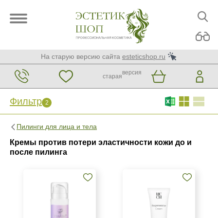
На старую версию сайта
esteticshop.ru
версия
старая
Фильтр
2
Фильтр
Сброс
Пилинги для лица и тела
2
Кремы против потери эластичности кожи до и
Бренд
после пилинга
MCCM
Medic Control Peel
Mesaltera by Dr. Mikhaylova
Показать еще