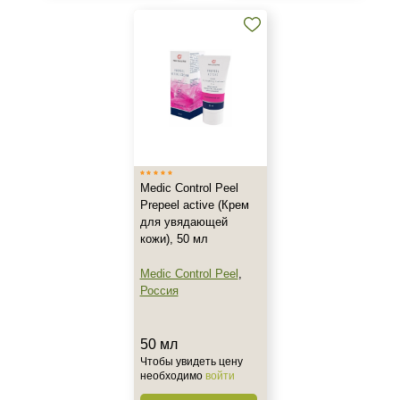
Действие
Восстановление
Матирование
Обезжиривание
Показать еще
Назначение против
Medic Control Peel
Prepeel active (Крем
Потеря эластичности
для увядающей
Акне
кожи), 50 мл
Не показывать предложение о консультации
Возрастные изменения
+7 (495) 640-58-89
Medic Control Peel
,
Показать еще
+7 (929) 933-09-89
Россия
Применение
50 мл
После пилинга
Чтобы увидеть цену
необходимо
войти
Результат