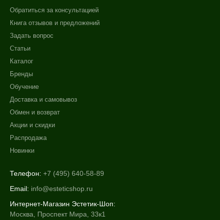
Ингредиенты
Обратиться за консультацией
Книга отзывов и предложений
AHA-кислоты
Задать вопрос
Алоэ
Статьи
Аминокислоты
Каталог
Показать еще
Бренды
Время применения
Обучение
Доставка и самовывоз
Вечер
Обмен и возврат
Ежедневный
Акции и скидки
Распродажа
Процедура
Новинки
Биоревитализация
Демакияж
Телефон:
+7 (495) 640-58-89
Мезотерапия
Email:
info@esteticshop.ru
Показать еще
Интернет-Магазин Эстетик-Шоп:
Москва, Проспект Мира, 33к1
Уровень SPF защиты