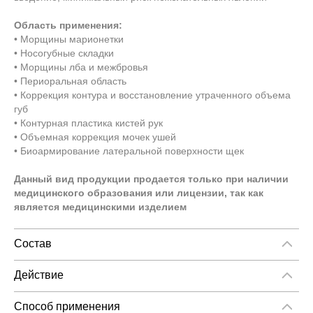
Область применения:
• Морщины марионетки
• Носогубные складки
• Морщины лба и межбровья
• Периоральная область
• Коррекция контура и восстановление утраченного объема
губ
• Контурная пластика кистей рук
• Объемная коррекция мочек ушей
• Биоармирование латеральной поверхности щек
Данный вид продукции продается только при наличии
медицинского образования или лицензии, так как
является медицинскими изделием
Состав
Сшитая гиалуроновая кислота 23 мг/мл
0,3% лидокаина гидрохлорида
Действие
Степень ретикуляции 3,3 %
Коррекция неглубоких и средних морщин в области рта,
коррекция контура губ и увеличение объема губ. Для
Способ применения