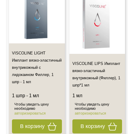
- Проконсультироваться по товару.
- Выбрать дату и способ доставки.
- Оставить свои координаты.
Пожалуйста ознакомьтесь с информацией об оплате и
доставке заказов!
Мы не предлагаем к дистанционной продаже лекарственные
VISCOLINE LIGHT
препараты, но Вы по-прежнему можете оформить их
самовывоз
Имплант вязко-эластичный
VISCOLINE LIPS Имплант
Также примите к сведению наш график работы.
внутрикожный с
вязко-эластичный
Все дополнительные вопросы Вы можете задать по E-mail:
лидокаином Филлер, 1
info@esteticshop.ru или по телефону.
внутрикожный (Филлер), 1
шпр - 1 мл
шпр*1 мл
1 шпр - 1 мл
1 мл
Чтобы увидеть цену
Чтобы увидеть цену
необходимо
необходимо
авторизироваться
авторизироваться
В корзину
В корзину