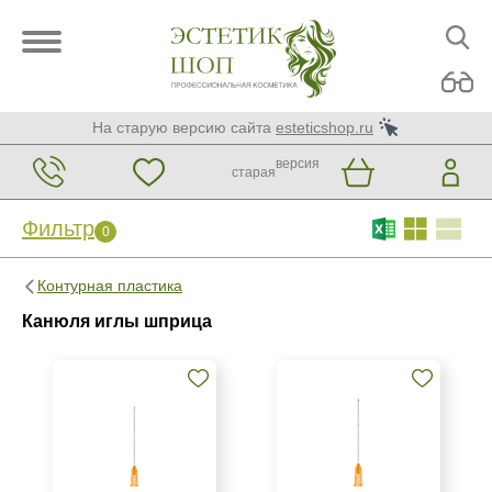
На старую версию сайта
esteticshop.ru
версия
старая
Фильтр
0
Фильтр
0
Контурная пластика
Бренд
Канюля иглы шприца
Paramed
Softfil
Страна
Китай