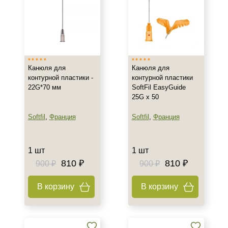
Канюля для
Канюля для
контурной пластики -
контурной пластики
22G*70 мм
SoftFil EasyGuide
25G х 50
Softfil
,
Франция
Softfil
,
Франция
1 шт
1 шт
810 ₽
810 ₽
900 ₽
900 ₽
В корзину
В корзину