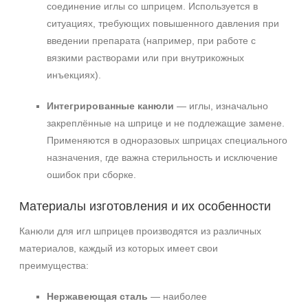
соединение иглы со шприцем. Используется в
ситуациях, требующих повышенного давления при
введении препарата (например, при работе с
вязкими растворами или при внутрикожных
инъекциях).
Интегрированные канюли
— иглы, изначально
закреплённые на шприце и не подлежащие замене.
Применяются в одноразовых шприцах специального
назначения, где важна стерильность и исключение
ошибок при сборке.
Не показывать предложение о консультации
Материалы изготовления и их особенности
+7 (495) 640-58-89
Канюли для игл шприцев производятся из различных
+7 (929) 933-09-89
материалов, каждый из которых имеет свои
преимущества:
Нержавеющая сталь
— наиболее