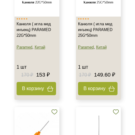
Франция
Тип товара
Канюля ( игла мед
Канюля ( игла мед
Игла
инъекц) PARAMED
инъекц) PARAMED
22G*50mm
25G*50mm
Объём
Paramed
,
Китай
Paramed
,
Китай
шт
1 шт
1 шт
1 шт
153 ₽
149.60 ₽
170 ₽
170 ₽
В корзину
В корзину