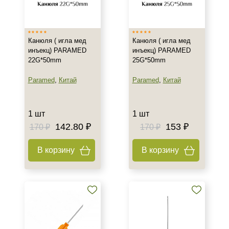
Франция
Тип товара
Канюля ( игла мед
Канюля ( игла мед
Игла
инъекц) PARAMED
инъекц) PARAMED
22G*50mm
25G*50mm
Объём
Paramed
,
Китай
Paramed
,
Китай
шт
1 шт
1 шт
1 шт
142.80 ₽
153 ₽
170 ₽
170 ₽
В корзину
В корзину