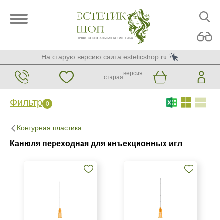
На старую версию сайта
esteticshop.ru
версия
старая
Фильтр
0
Фильтр
0
Контурная пластика
Бренд
Канюля переходная для инъекционных игл
Paramed
Softfil
Страна
Китай