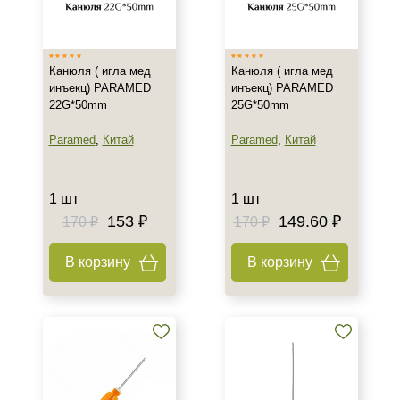
Франция
Тип товара
Канюля ( игла мед
Канюля ( игла мед
Игла
инъекц) PARAMED
инъекц) PARAMED
22G*50mm
25G*50mm
Объём
Paramed
,
Китай
Paramed
,
Китай
шт
1 шт
1 шт
1 шт
153 ₽
149.60 ₽
170 ₽
170 ₽
В корзину
В корзину