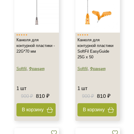
Канюля для
Канюля для
контурной пластики -
контурной пластики
22G*70 мм
SoftFil EasyGuide
25G х 50
Softfil
,
Франция
Softfil
,
Франция
1 шт
1 шт
810 ₽
810 ₽
900 ₽
900 ₽
В корзину
В корзину