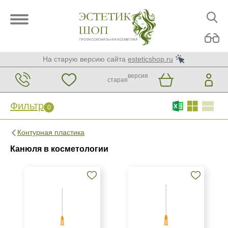
На старую версию сайта
esteticshop.ru
версия
старая
Фильтр
0
Фильтр
0
Контурная пластика
Бренд
Канюля в косметологии
Paramed
Softfil
Страна
Китай