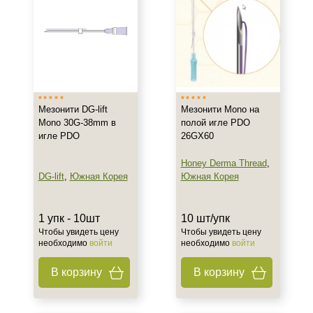
Мезонити DG-lift
Мезонити Mono на
Mono 30G-38mm в
полой игле PDO
игле PDO
26GX60
Honey Derma Thread
,
DG-lift
,
Южная Корея
Южная Корея
1 упк - 10шт
10 шт/упк
Чтобы увидеть цену
Чтобы увидеть цену
необходимо
войти
необходимо
войти
В корзину
В корзину