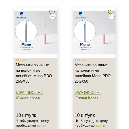
Линейные мезонити Mono
Спиральные мезонити
Мезонити-косички
Показать еще
Бренд
DG-lift
EWA INNOLIFT
Мезонити обычные
Мезонити обычные
Honey Derma Thread
на полой игле
на полой игле
линейная Mono PDO
линейная Mono PDO
Страна
26GX38
26GX50
Испания
EWA INNOLIFT
,
EWA INNOLIFT
,
Южная Корея
Южная Корея
Южная Корея
Тип товара
10 шт/упк
10 шт/упк
Чтобы увидеть цену
Чтобы увидеть цену
Мезонити
необходимо
войти
необходимо
войти