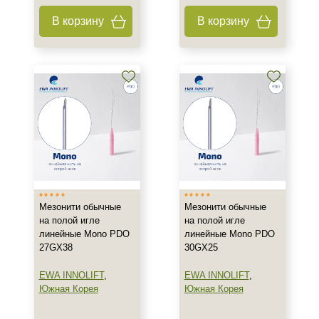
Гель
В корзину
В корзину
Игла
Показать еще
Тип кожи
Все типы кожи
Зрелая
Действие
Моделирование
Укрепление
Мезонити обычные
Мезонити обычные
на полой игле
на полой игле
Назначение против
линейные Mono PDO
линейные Mono PDO
27GX38
30GX25
Потеря эластичности
EWA INNOLIFT
,
EWA INNOLIFT
,
Возрастные изменения
Южная Корея
Южная Корея
Морщины
Показать еще