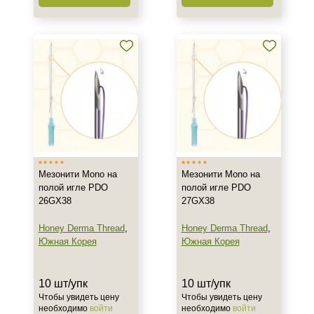
Мезонити Mono на
Мезонити Mono на
полой игле PDO
полой игле PDO
26GX38
27GX38
Honey Derma Thread
,
Honey Derma Thread
,
Южная Корея
Южная Корея
10 шт/упк
10 шт/упк
Чтобы увидеть цену
Чтобы увидеть цену
необходимо
войти
необходимо
войти