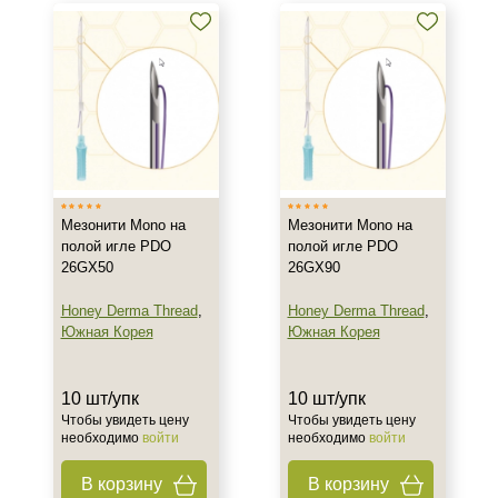
Мезонити Mono на
Мезонити Mono на
полой игле PDO
полой игле PDO
26GX50
26GX90
Honey Derma Thread
,
Honey Derma Thread
,
Южная Корея
Южная Корея
10 шт/упк
10 шт/упк
Чтобы увидеть цену
Чтобы увидеть цену
необходимо
войти
необходимо
войти
В корзину
В корзину