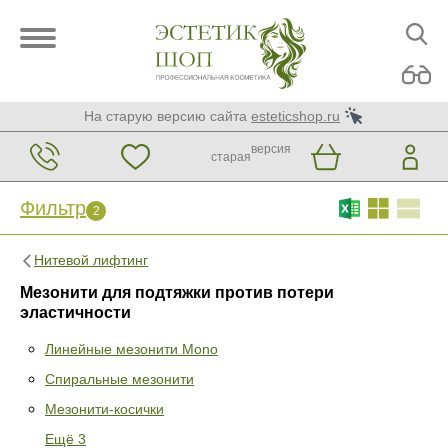
На старую версию сайта
esteticshop.ru
версия
старая
Фильтр
2
Нитевой лифтинг
Мезонити для подтяжки против потери
эластичности
Линейные мезонити Mono
Спиральные мезонити
Фильтр
Сброс
2
Мезонити-косички
Раздел
Ещё 3