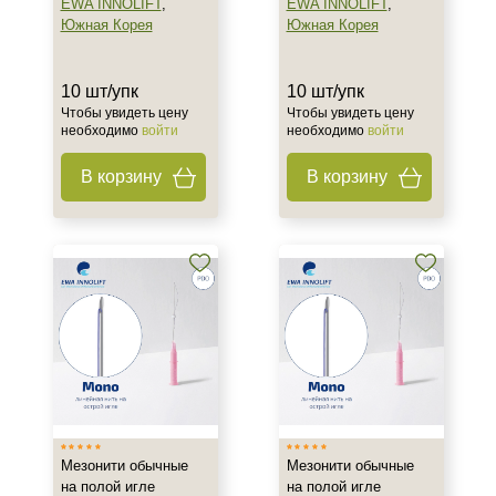
EWA INNOLIFT
,
EWA INNOLIFT
,
Южная Корея
Южная Корея
Ингредиенты
Гиалуроновая кислота
10 шт/упк
10 шт/упк
ДМАЕ
Чтобы увидеть цену
Чтобы увидеть цену
необходимо
войти
необходимо
войти
Полидиоксанон (PDO)
Показать еще
В корзину
В корзину
Процедура
Нитевой лифтинг
Форма выпуска
Флакон
Мезонити обычные
Мезонити обычные
на полой игле
на полой игле