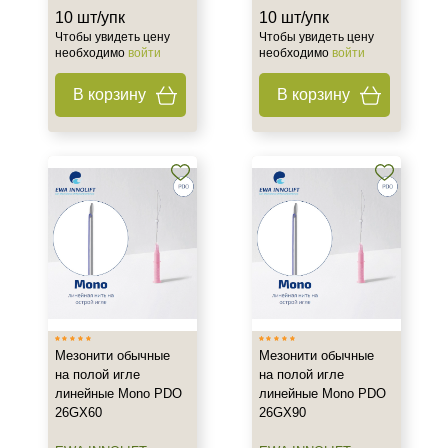
10 шт/упк
10 шт/упк
Результат
Чтобы увидеть цену
Чтобы увидеть цену
необходимо
войти
необходимо
войти
Восстановление контуров лица
В корзину
В корзину
Лифтинг
Стимуляция коллагена
Показать еще
Область применения
Веки
Лицо
Шея
Объём
Мезонити обычные
Мезонити обычные
1 упк
на полой игле
на полой игле
1 упк -10 шт
линейные Mono PDO
линейные Mono PDO
26GX60
26GX90
1 шт
Показать еще