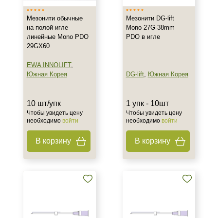
Мезонити обычные
Мезонити DG-lift
на полой игле
Mono 27G-38mm
линейные Mono PDO
PDO в игле
29GX60
EWA INNOLIFT
,
Южная Корея
DG-lift
,
Южная Корея
10 шт/упк
1 упк - 10шт
Чтобы увидеть цену
Чтобы увидеть цену
необходимо
войти
необходимо
войти
В корзину
В корзину