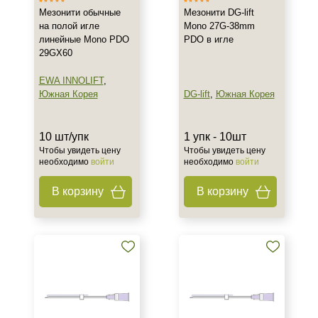
Мезонити обычные
Мезонити DG-lift
на полой игле
Mono 27G-38mm
линейные Mono PDO
PDO в игле
29GX60
EWA INNOLIFT
,
Южная Корея
DG-lift
,
Южная Корея
10 шт/упк
1 упк - 10шт
Чтобы увидеть цену
Чтобы увидеть цену
необходимо
войти
необходимо
войти
В корзину
В корзину