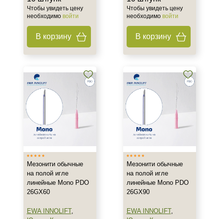
Результат
Чтобы увидеть цену
Чтобы увидеть цену
необходимо
войти
необходимо
войти
Тонус
В корзину
В корзину
Восстановление контуров лица
Лифтинг
Показать еще
Область применения
Веки
Лицо
Шея
Объём
Мезонити обычные
Мезонити обычные
1 упк
на полой игле
на полой игле
1 упк -10 шт
линейные Mono PDO
линейные Mono PDO
26GX60
26GX90
1 шт
Показать еще
EWA INNOLIFT
,
EWA INNOLIFT
,