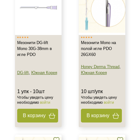
Мезонити DG-lift
Мезонити Mono на
Mono 30G-38mm в
полой игле PDO
игле PDO
26GX60
Honey Derma Thread
,
DG-lift
,
Южная Корея
Южная Корея
1 упк - 10шт
10 шт/упк
Чтобы увидеть цену
Чтобы увидеть цену
необходимо
войти
необходимо
войти
В корзину
В корзину