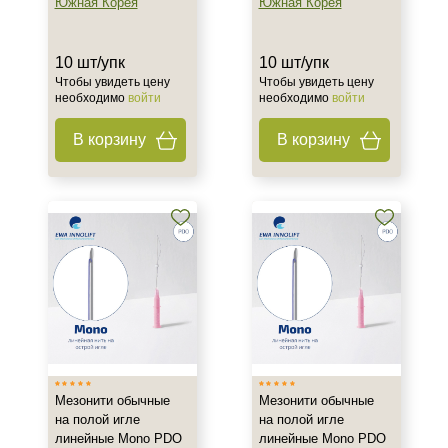
Южная Корея
Южная Корея
Ингредиенты
Гиалуроновая кислота
10 шт/упк
10 шт/упк
ДМАЕ
Чтобы увидеть цену
Чтобы увидеть цену
необходимо
войти
необходимо
войти
Полидиоксанон (PDO)
Показать еще
В корзину
В корзину
Процедура
Нитевой лифтинг
Форма выпуска
Флакон
Мезонити обычные
Мезонити обычные
на полой игле
на полой игле
линейные Mono PDO
линейные Mono PDO