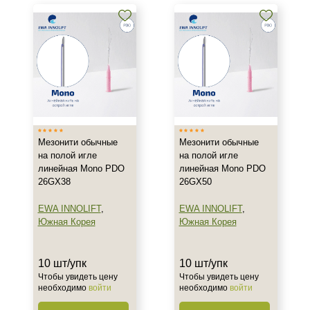
Спиральные мезонити
Мезонити-косички
Показать еще
Бренд
DG-lift
EWA INNOLIFT
Мезонити обычные
Мезонити обычные
Honey Derma Thread
на полой игле
на полой игле
линейная Mono PDO
линейная Mono PDO
Страна
26GX38
26GX50
Испания
EWA INNOLIFT
,
EWA INNOLIFT
,
Южная Корея
Южная Корея
Южная Корея
Тип товара
10 шт/упк
10 шт/упк
Чтобы увидеть цену
Чтобы увидеть цену
Мезонити
необходимо
войти
необходимо
войти
Гель