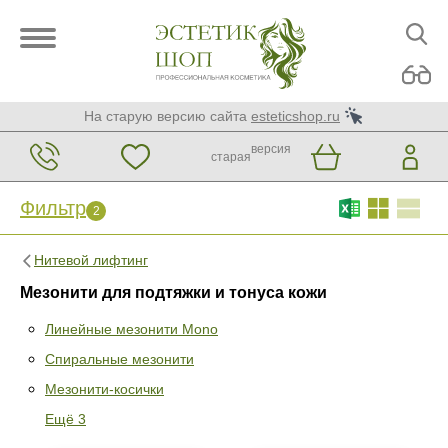
На старую версию сайта
esteticshop.ru
версия
старая
Фильтр
2
Нитевой лифтинг
Мезонити для подтяжки и тонуса кожи
Линейные мезонити Mono
Спиральные мезонити
Фильтр
Сброс
2
Мезонити-косички
Раздел
Ещё 3
Линейные мезонити Mono