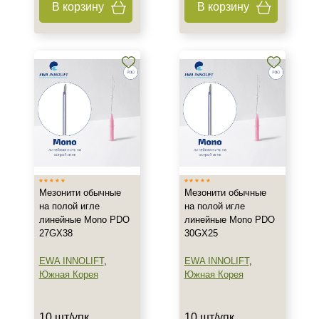
В корзину
В корзину
Игла
Показать еще
Тип кожи
Все типы кожи
Зрелая
Действие
Моделирование
Укрепление
Мезонити обычные
Мезонити обычные
на полой игле
на полой игле
Назначение против
линейные Mono PDO
линейные Mono PDO
27GX38
30GX25
Возрастные изменения
EWA INNOLIFT
,
EWA INNOLIFT
,
Морщины
Южная Корея
Южная Корея
Отёки
Показать еще
10 шт/упк
10 шт/упк