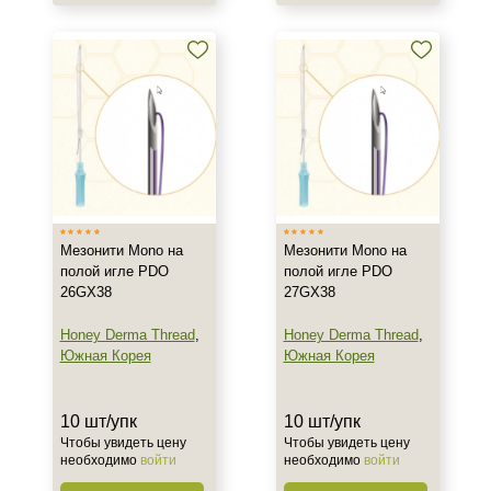
Мезонити Mono на
Мезонити Mono на
полой игле PDO
полой игле PDO
26GX38
27GX38
Honey Derma Thread
,
Honey Derma Thread
,
Южная Корея
Южная Корея
10 шт/упк
10 шт/упк
Чтобы увидеть цену
Чтобы увидеть цену
необходимо
войти
необходимо
войти