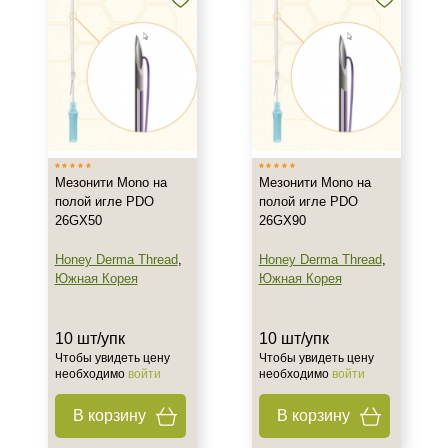
Мезонити Mono на
Мезонити Mono на
полой игле PDO
полой игле PDO
26GX50
26GX90
Honey Derma Thread
,
Honey Derma Thread
,
Южная Корея
Южная Корея
10 шт/упк
10 шт/упк
Чтобы увидеть цену
Чтобы увидеть цену
необходимо
войти
необходимо
войти
В корзину
В корзину