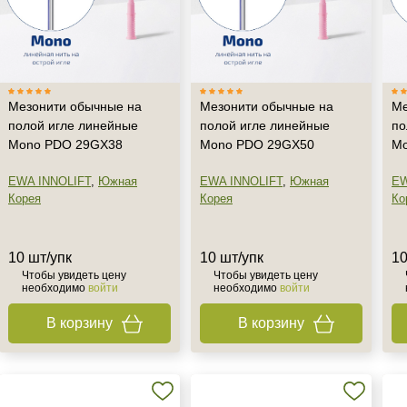
Мезонити обычные на
Мезонити обычные на
Ме
полой игле линейные
полой игле линейные
по
Mono PDO 29GX38
Mono PDO 29GX50
Mo
EWA INNOLIFT
,
Южная
EWA INNOLIFT
,
Южная
EW
Корея
Корея
Ко
10 шт/упк
10 шт/упк
10
Чтобы увидеть цену
Чтобы увидеть цену
необходимо
войти
необходимо
войти
В корзину
В корзину