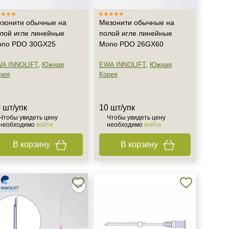
зонити обычные на
Мезонити обычные на
лой игле линейные
полой игле линейные
no PDO 30GX25
Mono PDO 26GX60
A INNOLIFT
,
Южная
EWA INNOLIFT
,
Южная
рея
Корея
 шт/упк
10 шт/упк
Чтобы увидеть цену
Чтобы увидеть цену
необходимо
войти
необходимо
войти
В корзину
В корзину