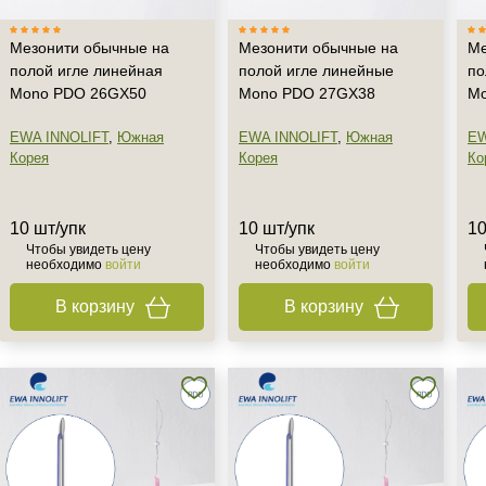
Мезонити обычные на
Мезонити обычные на
Ме
полой игле линейная
полой игле линейные
по
Mono PDO 26GX50
Mono PDO 27GX38
Mo
EWA INNOLIFT
,
Южная
EWA INNOLIFT
,
Южная
EW
Корея
Корея
Ко
10 шт/упк
10 шт/упк
10
Чтобы увидеть цену
Чтобы увидеть цену
необходимо
войти
необходимо
войти
В корзину
В корзину