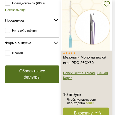
Полидиоксанон (PDO)
Показать еще
Процедура
Нитевой лифтинг
Форма выпуска
Флакон
Мезонити Mono на полой
игле PDO 26GX60
Сбросить все
Honey Derma Thread
,
Южная
фильтры
Корея
10 шт/упк
Чтобы увидеть цену
необходимо
войти
В корзину