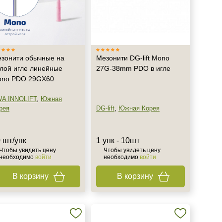
зонити обычные на
Мезонити DG-lift Mono
лой игле линейные
27G-38mm PDO в игле
no PDO 29GX60
A INNOLIFT
,
Южная
рея
DG-lift
,
Южная Корея
 шт/упк
1 упк - 10шт
Чтобы увидеть цену
Чтобы увидеть цену
необходимо
войти
необходимо
войти
В корзину
В корзину