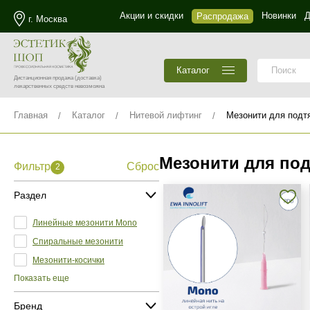
Акции и скидки
Новинки
Д
Распродажа
г. Москва
Каталог
Дистанционная продажа
(доставка)
лекарственных средств невозможна
Главная
Каталог
Нитевой лифтинг
Мезонити для подт
Мезонити для под
Фильтр
Сброс
2
Раздел
Линейные мезонити Mono
Спиральные мезонити
Мезонити-косички
Показать еще
Бренд