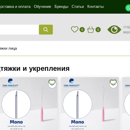
оставка и оплата
Обучение
Бренды
Статьи
Контакты
ста
0
0
вер
яжки лица
тяжки и укрепления