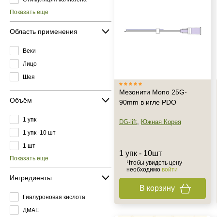
Показать еще
Область применения
Веки
Лицо
Шея
Мезонити Mono 25G-
Объём
90mm в игле PDO
1 упк
DG-lift
,
Южная Корея
1 упк -10 шт
1 шт
1 упк - 10шт
Показать еще
Чтобы увидеть цену
необходимо
войти
Ингредиенты
В корзину
Гиалуроновая кислота
ДМАЕ