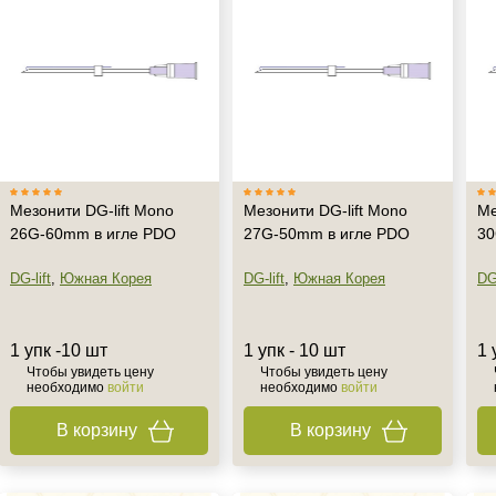
Не показывать предложение о консультации
+7 (495) 640-58-89
+7 (929) 933-09-89
Мезонити DG-lift Mono
Мезонити DG-lift Mono
Ме
26G-60mm в игле PDO
27G-50mm в игле PDO
30
DG-lift
,
Южная Корея
DG-lift
,
Южная Корея
DG-
1 упк -10 шт
1 упк - 10 шт
1 
Чтобы увидеть цену
Чтобы увидеть цену
необходимо
войти
необходимо
войти
В корзину
В корзину