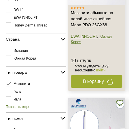
DG-lift
Мезонити обычные на
EWA INNOLIFT
полой игле линейная
Mono PDO 26GX38
Honey Derma Thread
EWA INNOLIFT
,
Южная
Страна
Корея
Испания
Южная Корея
10 шт/упк
Чтобы увидеть цену
необходимо
войти
Тип товара
В корзину
Мезонити
Гель
Игла
Показать еще
Тип кожи