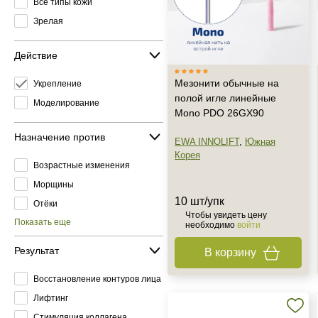
Все типы кожи
Зрелая
Действие
Мезонити обычные на
Укрепление
полой игле линейные
Моделирование
Mono PDO 26GX90
Назначение против
EWA INNOLIFT
,
Южная
Корея
Возрастные изменения
Морщины
10 шт/упк
Отёки
Чтобы увидеть цену
Показать еще
необходимо
войти
Результат
В корзину
Восстановление контуров лица
Лифтинг
Стимуляция коллагена