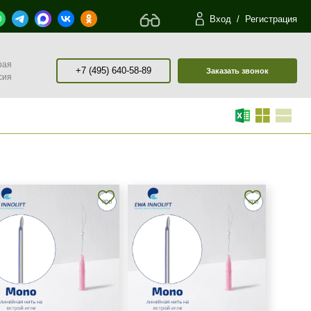
Вход
/
Регистрация
рая
+7 (495) 640-58-89
Заказать звонок
сия