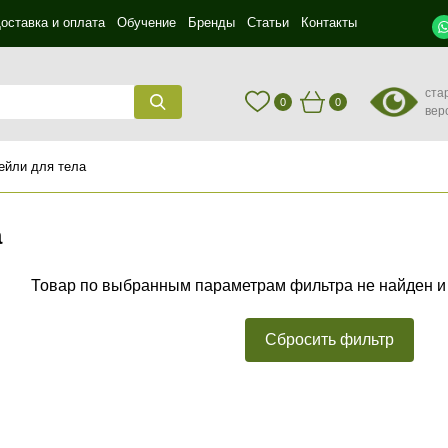
оставка и оплата
Обучение
Бренды
Статьи
Контакты
ста
0
0
вер
ейли для тела
а
Товар по выбранным параметрам фильтра не найден и
Сбросить фильтр