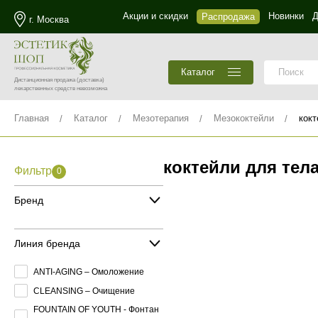
Акции и скидки
Новинки
Д
Распродажа
г. Москва
Каталог
Дистанционная продажа
(доставка)
лекарственных средств невозможна
Главная
Каталог
Мезотерапия
Мезококтейли
кокт
коктейли для тел
Фильтр
0
Бренд
Линия бренда
ANTI-AGING – Омоложение
CLEANSING – Очищение
FOUNTAIN OF YOUTH - Фонтан