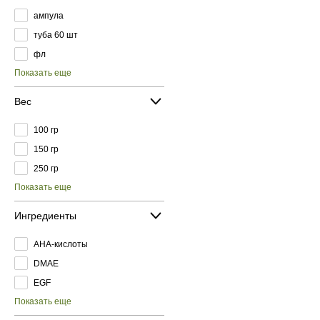
ампула
туба 60 шт
фл
Показать еще
Вес
100 гр
150 гр
250 гр
Показать еще
Ингредиенты
AHA-кислоты
DMAE
EGF
Показать еще