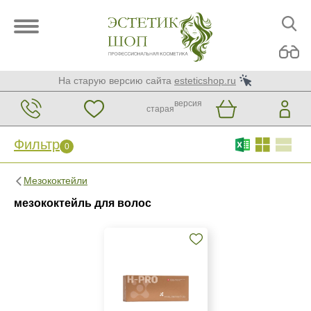
На старую версию сайта
esteticshop.ru
версия
старая
Фильтр
0
Фильтр
0
Мезококтейли
Бренд
мезококтейль для волос
HYALREPAIR
Страна
Россия