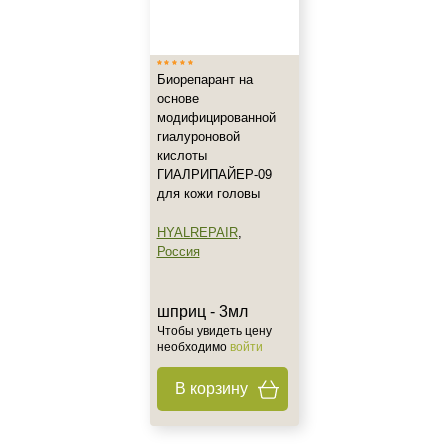
Тип товара
Биорепарант
Биорепарант на
Объём
основе
модифицированной
шприц
гиалуроновой
кислоты
ГИАЛРИПАЙЕР-09
для кожи головы
HYALREPAIR
,
Россия
шприц - 3мл
Чтобы увидеть цену
необходимо
войти
В корзину