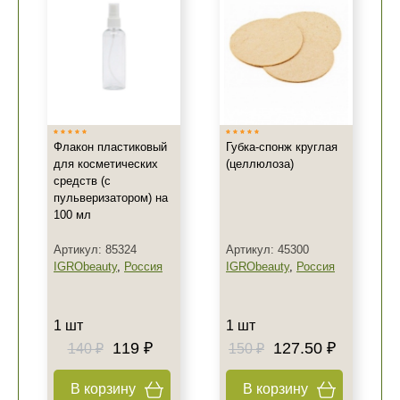
Флакон пластиковый
Губка-спонж круглая
для косметических
(целлюлоза)
средств (с
пульверизатором) на
100 мл
Артикул: 85324
Артикул: 45300
IGRObeauty
,
Россия
IGRObeauty
,
Россия
1 шт
1 шт
119 ₽
127.50 ₽
140 ₽
150 ₽
В корзину
В корзину