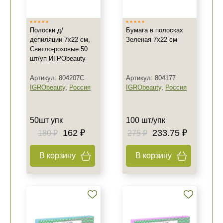
Полоски д/
Бумага в полосках
депиляции 7х22 см,
Зеленая 7х22 см
Светло-розовые 50
шт/уп ИГРОbeauty
Артикул: 804207C
Артикул: 804177
IGRObeauty
,
Россия
IGRObeauty
,
Россия
50шт упк
100 шт/упк
162 ₽
233.75 ₽
180 ₽
275 ₽
В корзину
В корзину