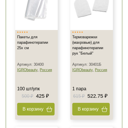
Пакеты для
Термоварежки
парафинотерапии
(махровые) для
25х см
парафинотерапии
рук "Белый"
Артикул: 30400
Артикул: 30401Б
IGRObeauty
,
Россия
IGRObeauty
,
Россия
100 шт/упк
1 пара
425 ₽
522.75 ₽
500 ₽
615 ₽
В корзину
В корзину