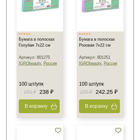
Бумага в полосках
Бумага в полосках
Голубая 7х22 см
Розовая 7х22 см
Артикул: 801275
Артикул: 801251
IGRObeauty
,
Россия
IGRObeauty
,
Россия
100 шт/упк
100 шт/упк
238 ₽
242.25 ₽
280 ₽
285 ₽
В корзину
В корзину