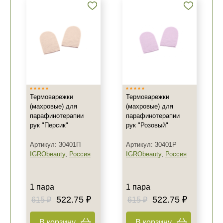
Термоварежки
Термоварежки
(махровые) для
(махровые) для
парафинотерапии
парафинотерапии
рук "Персик"
рук "Розовый"
Артикул: 30401П
Артикул: 30401Р
IGRObeauty
,
Россия
IGRObeauty
,
Россия
1 пара
1 пара
522.75 ₽
522.75 ₽
615 ₽
615 ₽
В корзину
В корзину