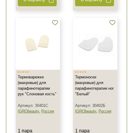
Термоварежки
Термоноски
(махровые) для
(махровые) для
парафинотерапии
парафинотерапии ног
рук "Слоновая кость"
"Белый"
Артикул: 30401С
Артикул: 30402Б
IGRObeauty
,
Россия
IGRObeauty
,
Россия
1 пара
1 пара