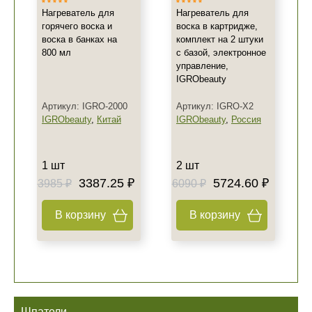
Нагреватель для
Нагреватель для
горячего воска и
воска в картридже,
воска в банках на
комплект на 2 штуки
800 мл
c базой, электронное
управление,
IGRObeauty
Артикул: IGRO-2000
Артикул: IGRO-X2
IGRObeauty
,
Китай
IGRObeauty
,
Россия
1 шт
2 шт
3387.25 ₽
5724.60 ₽
3985 ₽
6090 ₽
В корзину
В корзину
Не показывать предложение о консультации
+7 (495) 640-58-89
+7 (929) 933-09-89
Шпатели