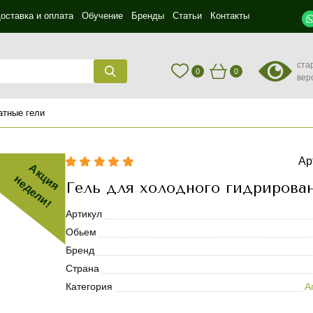
оставка и оплата
Обучение
Бренды
Статьи
Контакты
ста
0
0
вер
атные гели
Ар
Акция
недели!
Гель для холодного гидрирова
Артикул
Обьем
Бренд
Страна
Категория
А