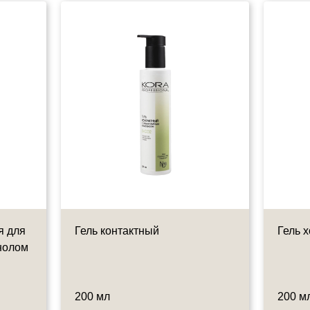
я для
Гель контактный
Гель 
енолом
200 мл
200 м