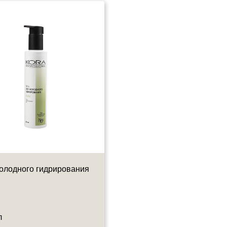
холодного гидрирования
Мезогель для лица
л
150 мл