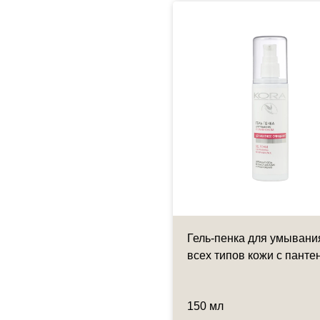
тактный гель
Гель-пенка для умывани
фодренажный - Lymph
всех типов кожи с пант
nage contact gel
 мл
150 мл