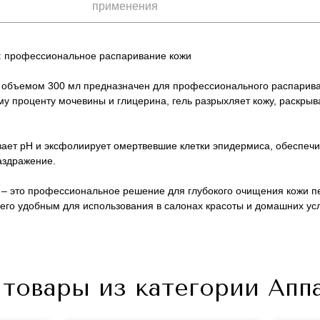
применения
: профессиональное распаривание кожи
 объемом 300 мл предназначен для профессионального распарива
му проценту мочевины и глицерина, гель разрыхляет кожу, раскрыв
вает pH и эксфолиирует омертвевшие клетки эпидермиса, обеспечи
аздражение.
 – это профессиональное решение для глубокого очищения кожи п
Не показывать предложение о консультации
 его удобным для использования в салонах красоты и домашних ус
+7 (495) 640-58-89
+7 (929) 933-09-89
товары из категории Апп